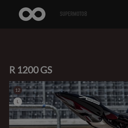
R 1200 GS
12
L