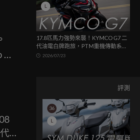
L
17.8匹馬力強勢來襲！KYMCO G7 二
°
代油電白牌跑旅，PTM重機傳動系統
p 油
與8公斤減重的操控饗宴
2026/07/23
評測
36
08
L
世代