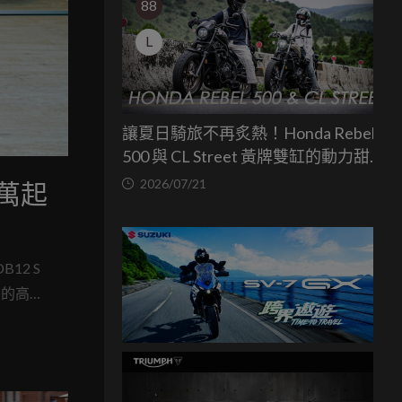
88
L
讓夏日騎旅不再炙熱！Honda Rebel
500 與 CL Street 黃牌雙缸的動力甜蜜
點
2026/07/21
8萬起
12 S
」的高性