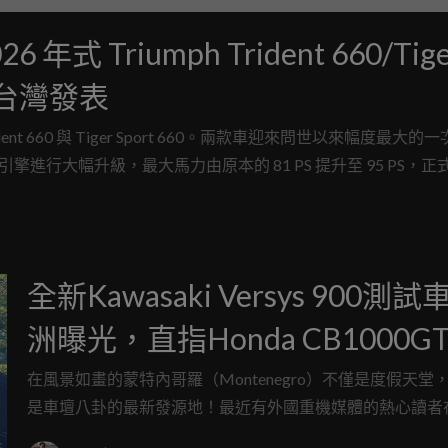
Triumph Trident 660/Tige
 萬台灣發表
nt 660 與 Tiger Sport 660。兩款車迎來問世以來幅度最大的
缸引擎進行大幅升級，最大馬力由原本的 81 PS 提升至 95 PS，
 切開的三缸中排量 660/765 兩車系，有種越來越靠近的跡象。
全新Kawasaki Versys 900測試
洲曝光，直指Honda CB1000G
在風景如畫的蒙特內哥羅（Montenegro）不僅是度假天堂
是車壇八卦的最新發源地！最近有外國重機媒體的熱心讀者
蜿蜒的鄉間小路上，幸運撞見了Kawasaki拍攝宣傳影片的