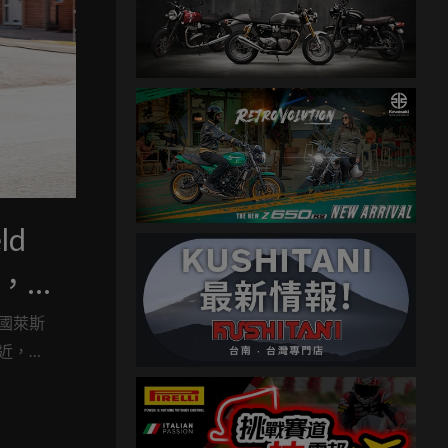
ld
獲，
米蘭
國萊斯
心附近，有
本的
原型車階段
於以極