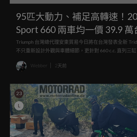
95匹大動力、補足高轉速！2026 年式 
Sport 660 兩車均一價 39.9
Triumph 台灣總代理安東貿易今日將在台灣發表全新 Tride
不只重新設計外觀與車體細節，更針對 660 c.c. 直列三
量級車款過去在高轉延伸性上的不足，也讓過往 Triumph
Webber
2天前
23
L