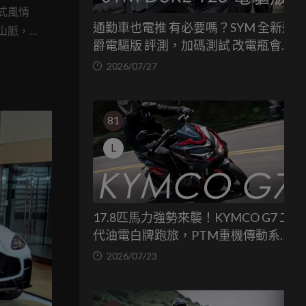
式風情
通勤車也電推 有必要嗎？SYM 全新迪
山脈，
爵電驅版 評測，加碼測試 改電瓶會更
了
省油嗎？
2026/07/27
SS 以及
81
L
17.8匹馬力強勢來襲！KYMCO G7 二
代油電白牌跑旅，PTM重機傳動系統
與8公斤減重的操控饗宴
2026/07/23