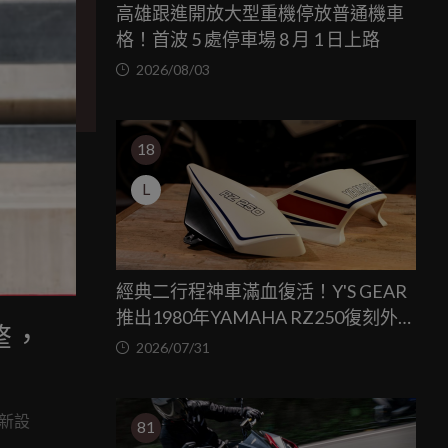
高雄跟進開放大型重機停放普通機車
格！首波 5 處停車場 8 月 1 日上路
2026/08/03
18
L
經典二行程神車滿血復活！Y'S GEAR
推出1980年YAMAHA RZ250復刻外裝
擎，
套件
2026/07/31
重新設
81