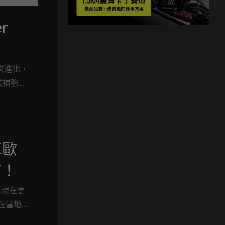
r
一次進化，
正式補強中
車歐
T！
，現在更
在當地
現場，畫