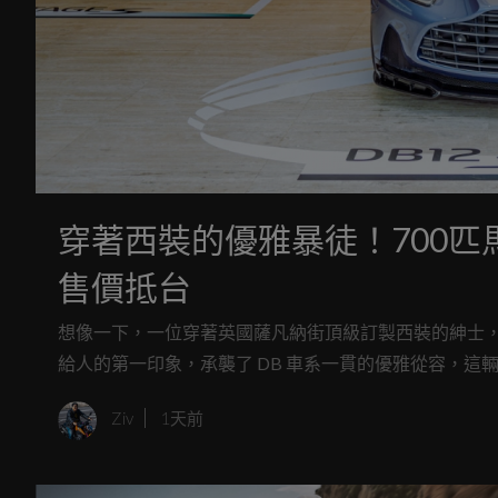
穿著西裝的優雅暴徒！700匹馬力 As
售價抵台
想像一下，一位穿著英國薩凡納街頂級訂製西裝的紳士，口袋裡卻
給人的第一印象，承襲了 DB 車系一貫的優雅從容，這輛被
能血液後，不只是一位稱職的長途旅行伴侶，更是一頭
Ziv
1天前