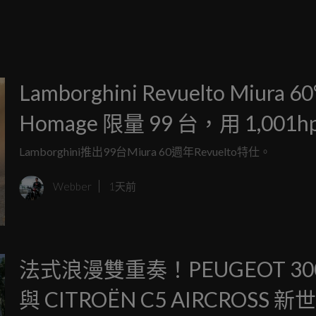
Lamborghini Revuelto Miura 60
Homage 限量 99 台，用 1,001h
電 V12 向初代超跑致敬
Lamborghini推出99台Miura 60週年Revuelto特仕。
Webber
1天前
法式浪漫雙重奏！PEUGEOT 30
與 CITROËN C5 AIRCROSS 新