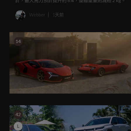
計，最大馬力預計提升約 6%，整體重量則減輕 2 kg。
Webber
1天前
14
42
L