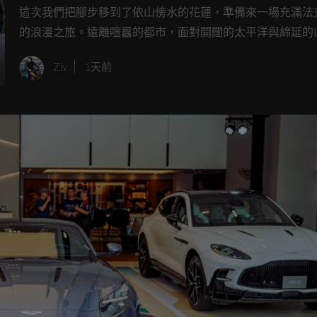
油電休旅體驗
這次我們把腳步移到了依山傍水的花蓮，準備來一場充滿法
的浪漫之旅。遠離喧囂的都市，面對開闊的太平洋與綿延的
正好是體驗全新世代車款的最佳舞台。活動中我們一次試駕
Ziv
1天前
Stellantis 集團旗下的兩款重磅新車「CITROËN C5 AIRCRO
PEUGEOT 3008」。