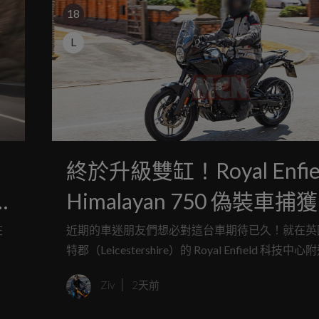
18
L
終於升級雙缸！Royal Enfie
Himalayan 750 偽裝車捕
預期馬力突破67匹，最快
在
近期的車迷朋友們想必對這台車期待已久！就在英
特郡（Leicestershire）的 Royal Enfield 科技中
車展亮相
脈
眼尖的海外攝影師捕捉到了幾乎已經是量產最終版
Ziv
2天前
適
Himalayan 750 測試車。這款從先前的偽裝車與
就不斷牽動車迷神經的全新多功能冒險車，如今終