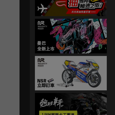
0cc 雙
ICMA