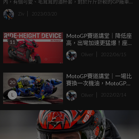
內，有個可愛、毛茸茸的油杯套，對於斤斤計較的GP廠車來
說，為何會出現這麼一個看似增加重量的無用物呢？其實油
Ziv
2023/03/20
杯套對於MotoGP車手來說，可是一個不可或缺的關鍵保護
裝備！
MotoGP賽道講堂｜降低座
11
高，出彎加速更猛爆！座
高調整裝置大解密
Oliver
2022/06/15
MotoGP賽道講堂｜一場比
20
賽換一次機油，MotoGP整
台車都是消耗品!
L
Oliver
2022/02/14