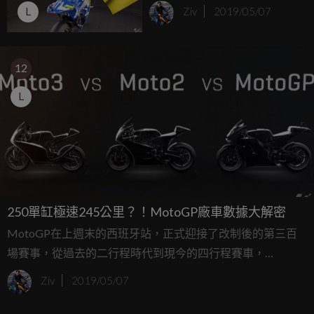
L
Ziv
2019/05/07
12
L
250單缸極速245公里？！MotoGP廠車數據大解密
MotoGP在上週末的西班牙站，正式迎接了改制後的第三百
場賽事，從過去的二行程時代到現今的四行程賽車，
MotoGP場上三個級別的賽車究竟有什麼樣的數據內幕，這
Ziv
2019/05/07
次官方也特別製作了3D影片，讓車迷朋友們能夠窺探這些賽
場上的性能猛獸，究竟有什麼樣的驚人秘密！