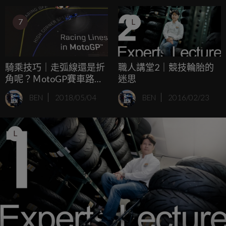
7
L
騎乘技巧｜走弧線還是折
職人講堂2｜競技輪胎的
角呢？ＭotoGP賽車路線
迷思
差異大解密！
BEN
2018/05/04
BEN
2016/02/23
L