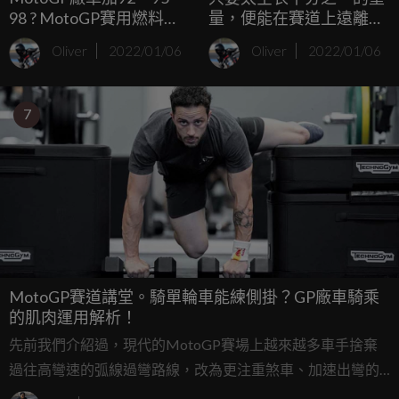
98 ? MotoGP賽用燃料簡
量，便能在賽道上遠離皮
介
肉之痛。MotoGP 車手人
Oliver
2022/01/06
Oliver
2022/01/06
身部品簡介
7
MotoGP賽道講堂。騎單輪車能練側掛？GP廠車騎乘
的肌肉運用解析！
先前我們介紹過，現代的MotoGP賽場上越來越多車手捨棄
過往高彎速的弧線過彎路線，改為更注重煞車、加速出彎的
折線過彎路線，面對高強度的重煞、側掛和加速出彎時，車