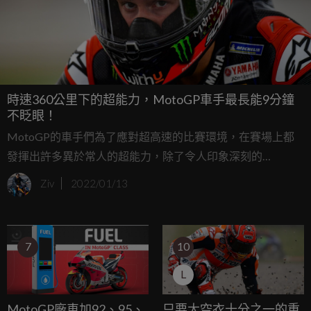
時速360公里下的超能力，MotoGP車手最長能9分鐘
不眨眼！
MotoGP的車手們為了應對超高速的比賽環境，在賽場上都
發揮出許多異於常人的超能力，除了令人印象深刻的
Marquez外星人級救車之外，其實在眨眼頻率上MotoGP車
Ziv
2022/01/13
手也比平常人低了許多，近日義大利製藥公司Sifi與LCR車隊
共同研究公布，MotoGP車手最長能維持9分鐘不眨眼！
7
10
L
MotoGP廠車加92、95、
只要太空衣十分之一的重