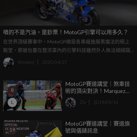
噴的不是汽油，是鈔票！MotoGP引擎可以用多久？
在世界頂級賽事中，MotoGP總是各車廠施展黑魔法的極上
殿堂，那被包覆在整流罩內的引擎科技雖然外人無法細細窺
視，但依照常理推敲，這些引擎絕對是跟你自己的愛車有著
Webber
2020/04/27
極大的落差，而且正當我們每5,000km或是動輒10,000km進
行機油更換保養時，MotoGP技師在做的事情可是換上全新
MotoGP賽道講堂｜煞車技
的引擎，保持絕佳的競爭力。
8
術的頂尖對決！Marquez與
Quartararo的Misano對決
L
Ziv
2019/09/16
分析。
MotoGP賽道講堂｜賽道旗
19
號與儀錶訊息