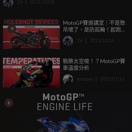
Ziv
2021/12/28
手們必須擁有更強壯的肌肉來支撐，今天就要來和大家介
紹，MotoGP車手在騎乘時會運用到哪些肌肉。
MotoGP賽道講堂｜不是懸
9
吊壞了，是防孤輪！起跑
裝置如何幫助車手快速起
Ziv
2021/12/16
跑
戰勝太空梭！？MotoGP賽
車溫度分析
Webber
2021/01/11
6