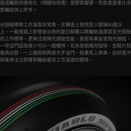
造成輪胎快速老化（烤麵包效應）使膠質變硬，性能衰退會比市
售輪胎快上許多。
光頭胎標準工作溫度非常高，在賽道上使用至少要達80度以
上，一般道路上即使是炎熱的夏日都難以將輪胎溫度提至光頭胎
的工作標準，更無法發揮光頭胎性能。曾經有車友使用光頭胎，
一早出門因為車少可以一路暢快，在休息點喝完咖啡、放鬆片刻
後再出發，一上路照例再度大手油門，結果馬上摔車，這就是冷
卻後無法立即達到輪胎最佳工作溫度的關係。