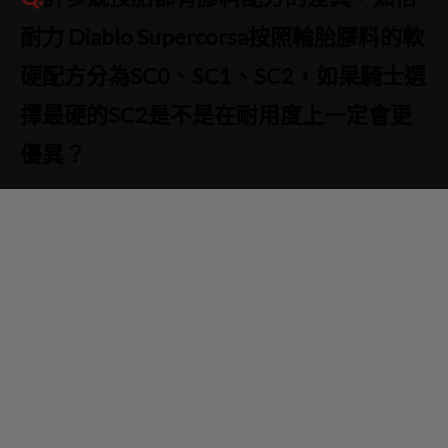
耐力 Diablo Supercorsa按照輪胎膠料的軟
硬配方分為SC0、SC1、SC2，如果騎士選
擇最硬的SC2是不是在耐用度上一定會更
優異？