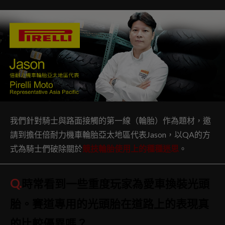
我們針對騎士與路面接觸的第一線（輪胎）作為題材，邀
請到擔任倍耐力機車輪胎亞太地區代表Jason，以QA的方
式為騎士們破除關於
競技輪胎使用上的種種迷思
。
Q.
時常看到一些重度玩家為愛車換裝光頭
胎。賽道專用的光頭胎在道路上的表現真
的比較優異嗎？