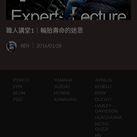
職人講堂1｜輪胎壽命的迷思
BEN
2016/01/28
KYMCO
YAMAHA
APRILIA
SYM
SUZUKI
BENELLI
AEON
HONDA
BMW
PGO
KAWASAKI
DUCATI
HARLEY-
DAVIDSON
HUSQVARNA
MOTO
GUZZI
MV