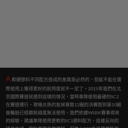
A.
軟硬膠料不同配方造成的差異是必然的，但能不能在實
際使用上獲得更好的耐用度就不一定了。2015年我們在北
京國際賽道就遇到這樣的情況，當時車隊使用最硬的SC2
在賽道運行，現場炎熱的氣候導致12圈的決賽跑到第10圈
後輪胎已經磨耗過度無法使用。我們依據WSBK賽事得來
的經驗，建議車隊使用更軟的SC1膠料配方，這樣反向的