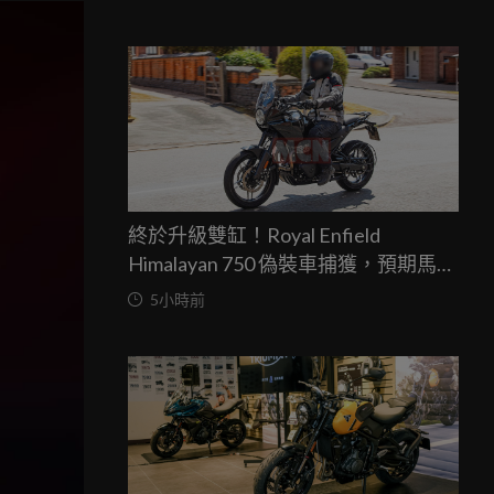
終於升級雙缸！Royal Enfield
Himalayan 750 偽裝車捕獲，預期馬力
突破67匹，最快米蘭車展亮相
5小時前