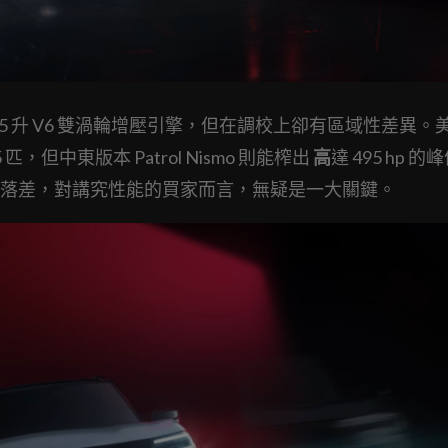
5DDTT 3.5 升 V6 雙渦輪增壓引擎，但在調校上卻有區域性差異
 匹，但中東版本 Patrol Nismo 則能榨出
高
達
495 hp 的
 匹的落差，對講究性能的買家而言，無疑是一大關鍵。