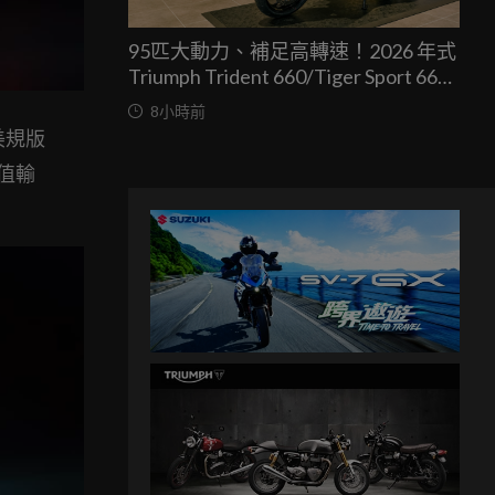
95匹大動力、補足高轉速！2026 年式
Triumph Trident 660/Tiger Sport 660
兩車均一價 39.9 萬台灣發表
8小時前
。美規版
峰值輸