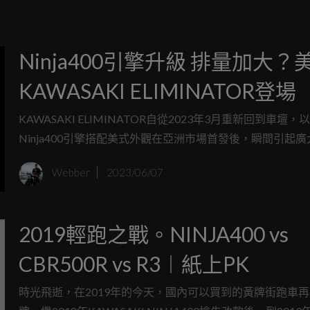
Ninja400引擎升級 排量加大？
KAWASAKI ELIMINATOR登場
KAWASAKI ELIMINATOR自從2023年3月重新回到車壇，以
Ninja400引擎搭配美式外觀在亞洲市場首發後，瞬間引起
論，不過就在6月的KAWASAKI USA發表會中，美國版本的
Webber
2023/06/07
KAWASAKI ELIMINATOR竟然做了些許小改動，並不是直
Ninja400的引擎設定。
2019輕跑之戰。NINJA400 vs
CBR500R vs R3︱紙上PK
時光飛逝，在2019年的今天，國內可以買到的黃牌街跑車