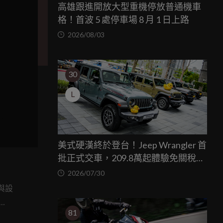
高雄跟進開放大型重機停放普通機車
格！首波 5 處停車場 8 月 1 日上路
2026/08/03
30
L
美式硬漢終於登台！Jeep Wrangler 首
批正式交車，209.8萬起體驗免關稅越
野魅力
2026/07/30
與設
81