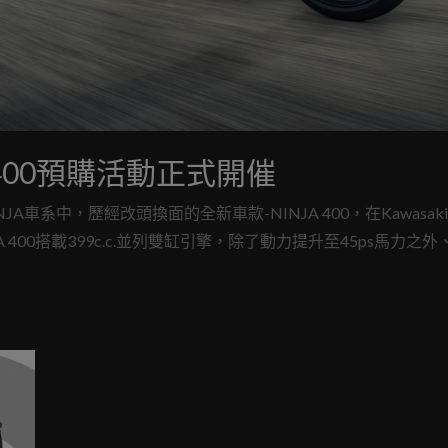
a400預購活動正式開催
車系中，歷經改頭換面的全新車款-NINJA 400，在Kawasaki T
00搭載399c.c.並列雙缸引擎，除了動力提升至45ps馬力之外
了完美平衡，余同級距的車款之中，擁有最佳的動力和優秀的配備.