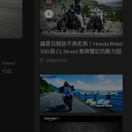
88
L
讓夏日騎旅不再炙熱！Honda Rebel
500 與 CL Street 黃牌雙缸的動力甜蜜
點
2026/07/21
aiwan
、也成功
..