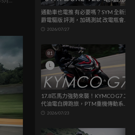
年5月我
新車，相
通勤車也電推 有必要嗎？SYM 全新迪
天我們
爵電驅版 評測，加碼測試 改電瓶會更
較依
省油嗎？
2026/07/27
81
L
17.8匹馬力強勢來襲！KYMCO G7 二
代油電白牌跑旅，PTM重機傳動系統
與8公斤減重的操控饗宴
2026/07/23