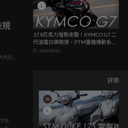
L
美規
17.8匹馬力強勢來襲！KYMCO G7 二
代油電白牌跑旅，PTM重機傳動系統
與8公斤減重的操控饗宴
2026/07/23
廣大的討
接採用
評測
36
L
再次洗