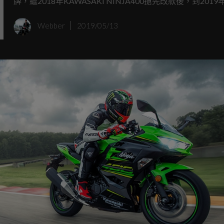
牌，繼2018年KAWASAKI NINJA400搶先改款後，到2019
們終於全部體驗完畢NINJA400、CBR500R、R3三款話題
Webber
2019/05/13
信有部分讀者已經騎乘過上述車款，甚至早已成為車主，今
就將數據攤在網站上，讓遲遲無法下手的準車主有快速的比
據。