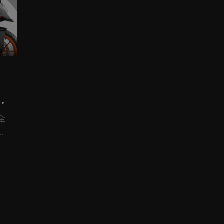
全
讓
年
，
脫