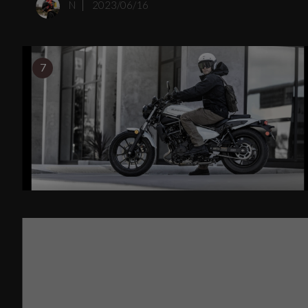
N
2023/06/16
7