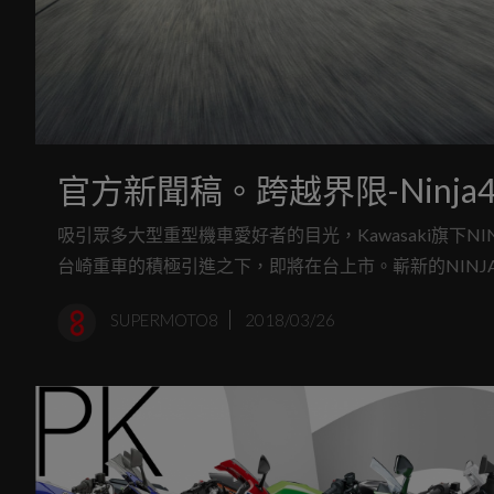
官方新聞稿。跨越界限-Ninj
吸引眾多大型重型機車愛好者的目光，Kawasaki旗下NINJA
台崎重車的積極引進之下，即將在台上市。嶄新的NINJA 4
瘦身後達到168KG的車重，使其在動力與重量之間取得
SUPERMOTO8
2018/03/26