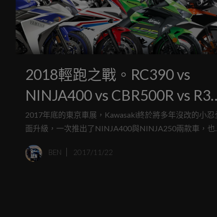
2018輕跑之戰。RC390 vs
NINJA400 vs CBR500R vs R3
︱紙上PK
2017年底的東京車展，Kawasaki終於將多年沒改的小忍
面升級，一次推出了NINJA400與NINJA250兩款車，也
2018年輕跑車市場有了全新變化。我們今天就針對2018
BEN
2017/11/22
將在台灣市場上販售的黃牌仿賽車款，進行一次更新PK
將檯面數據攤開在桌面上，看看究竟誰會在這輪競爭中
穎而出？