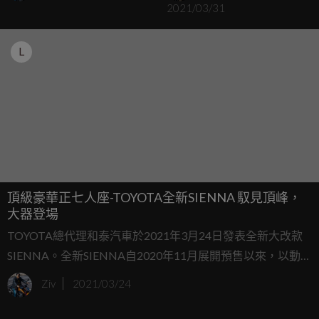
2021/03/31
L
頂級豪華正七人座-TOYOTA全新SIENNA 馭見頂峰，
大器登場
TOYOTA總代理和泰汽車於2021年3月24日發表全新大改款
SIENNA。全新SIENNA自2020年11月展開預售以來，以動感
搶眼的外觀、大器奢華的內裝、全方位的安全防護與新世代
Ziv
2021/03/24
2.5L HYBRID系統，獲得消費者熱烈搶購，截至目前為止已
累積超過750張訂單。全新大改款SIENNA於本日正式上市