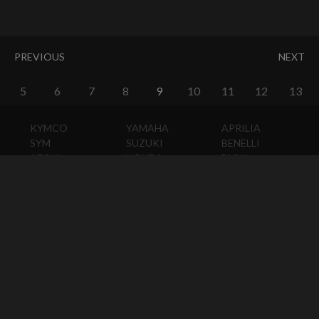
PREVIOUS
NEXT
5
6
7
8
9
10
11
12
13
KYMCO
YAMAHA
APRILIA
SYM
SUZUKI
BENELLI
AEON
HONDA
BMW
PGO
KAWASAKI
DUCATI
HARLEY-
DAVIDSON
HUSQVARNA
MOTO
GUZZI
MV
AGUSTA
TRIUMPH
KTM
VESPA