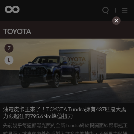
TOYOTA
7
L
油電皮卡王來了！TOYOTA Tundra擁有437匹最大馬
力跟超狂的795.6Nm峰值扭力
先前幾乎每週都曝光照的全新Tundra終於揭開面紗跟車迷正
式見面，該車內內外外都導入許多先進技術，不僅馬力與扭