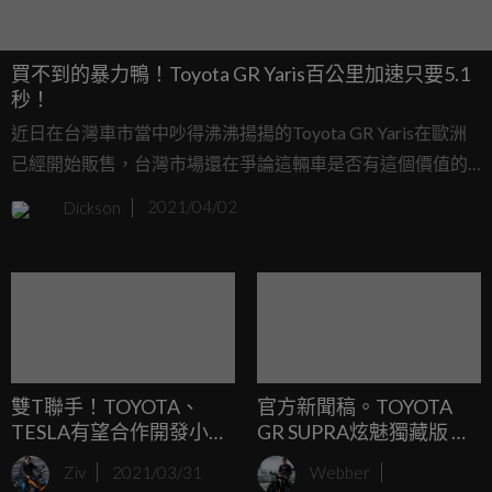
買不到的暴力鴨！Toyota GR Yaris百公里加速只要5.1
秒！
近日在台灣車市當中吵得沸沸揚揚的Toyota GR Yaris在歐洲
已經開始販售，台灣市場還在爭論這輛車是否有這個價值的
時候，AutoTopNL已經進行了實測，這輛車百公里加速僅需
Dickson
2021/04/02
要5.16秒，無疑是鋼炮市場當中的一枚震撼彈。
雙T聯手！TOYOTA、
官方新聞稿。TOYOTA
TESLA有望合作開發小型
GR SUPRA炫魅獨藏版 限
電動休旅
量10台 絕色登場
Ziv
2021/03/31
Webber