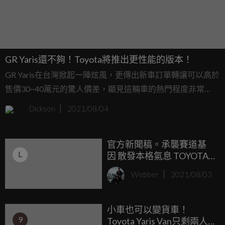
GR Yaris還不夠！Toyota將推出更性能的版本！
GR Yaris在台灣掀起一陣炫風，更傳出新車訂單轉讓可以高於
售價30~40萬元的驚人價差，顯見這輛車的熱門程度非常
高，但Toyota並不滿足於現狀，GR Yaris並不是這輛車最性能
Dickson
2021/08/04
化的版本，近日外媒在Nurburgring紐伯林賽道上捕捉到另一
輛高性能化的Yaris，而這似乎就是Gazoo Racing正在開發的
官方新聞稿。承襲賽道基
更強大版本，很可能會命名為GR Yaris Extreme或者是Yaris
L
因 散發本格氣息 TOYOTA
GRMN。
GR YARIS 剽悍登場
Webber
2021/08/03
小車也可以變貨車！
9
Toyota Yaris Van只剩兩人