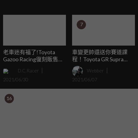
車，愛到Toyota現在進行改款之後宣布車主購買的時候要簽
下禁止轉賣條款，就是因為有人拿去賣給恐怖份子，但不少
人都認為其實只是怕新古車市場會造成一團亂的現象發生而
7
已。
老車迷有福了!Toyota
車變更帥還送你賽道課
Gazoo Racing復刻販售老
程！Toyota GR Supra
Supra原廠零件
A91-CF北美600台限定
D.C.Racer
Webber
2021/06/30
2021/06/07
16