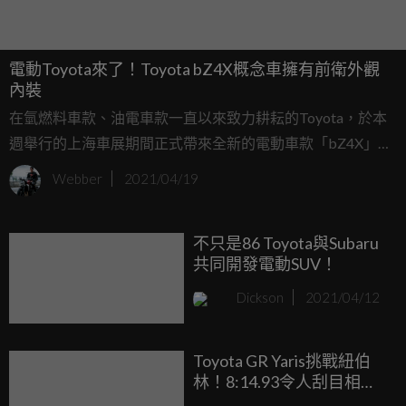
電動Toyota來了！Toyota bZ4X概念車擁有前衛外觀
內裝
在氫燃料車款、油電車款一直以來致力耕耘的Toyota，於本
週舉行的上海車展期間正式帶來全新的電動車款「bZ4X」，
此外也宣布到2025年間，Toyota將提供15款EV車型，而純電
Webber
2021/04/19
專屬家族bZ則有7款新車，bZ代表的意義也就是Beyond
Zero，不難看出這間日本品牌電動化的決心。
不只是86 Toyota與Subaru
共同開發電動SUV！
Dickson
2021/04/12
Toyota GR Yaris挑戰紐伯
林！8:14.93令人刮目相
看！