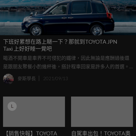
下班好累想在路上瞇一下？那就到TOYOTA JPN
Taxi 上好好睡一覺吧
喝酒不開車是車界不可侵犯的鐵律，因此無論是應酬過後還
是跟朋友聚餐小酌幾杯後，搭計程車回家是許多人的首選。
當酒氣正在走路程又不時搖搖晃晃，不少人會因此進入夢
麥斯學長
2021/09/13
鄉。如今日本計程車業者說要睡就到車上睡吧，因為他們推
出期間限定的#SleepingTaxi.
L
【銷售快報】TOYOTA
自駕車出包！TOYOTA奧