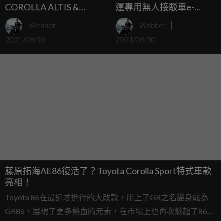
COROLLA ALTIS &
運專用無人接駁車e-
COROLLA CROSS 22年式
Palette帕奧選手村發生意
Webber
Webber
升級標配TSS2.0智動駕駛
外
2021/09/10
2021/08/30
輔助系統 智能安全再進化
藤原拓海AE86復活了？Toyota Corolla Sport特式車款
亮相！
Toyota 86在最近才進行的大改款，用上了GR之名變身成為
GR86，展現了更多熱血的元素，在市場上也再次掀起了86的