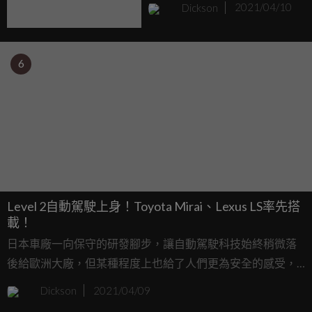
Dickson
2021/04/10
6
Level 2自動駕駛上身！Toyota Mirai、Lexus LS率先搭
載！
日本車廠一向保守的研發腳步，讓自動駕駛科技始終稍微落
後給歐洲大廠，但某種程度上也給了人們更為安全的感受，
現在Toyota終於宣布他們有了Level 2的自動駕駛技術並將其
Dickson
2021/04/09
稱為「Advanced Drive」，將會率先搭載於全新的Mirai以及