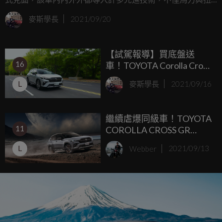
力都爆發性成長外，內裝電控系統也有大幅度提升，堅強實
麥斯學長
2021/09/20
力將給美國皮卡王FORD極大壓力。
【試駕報導】買底盤送
16
車！TOYOTA Corolla Cross
GR Sport Hybrid能否繼續
L
麥斯學長
2021/09/16
封神?
繼續虐爆同級車！TOYOTA
11
COROLLA CROSS GR
SPORT 87.5萬元上市
L
Webber
2021/09/13