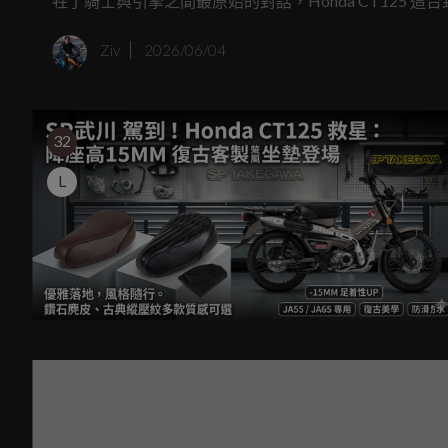
牲了騎士與引擎之間最原始的對話，Honda CT125
具標準配備的離心離合器，總像是在騎士與後輪之間安
Ziv
2026/06/04
顯得有些隔靴搔癢；這並非是對工程設計的否定，但對
阻礙靈魂交流的藩籬。
32
L