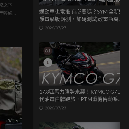
較之下
通勤車也電推 有必要嗎？SYM 全新迪
年輕騎
爵電驅版 評測，加碼測試 改電瓶會更
不少人
省油嗎？
2026/07/27
elli
81
L
17.8匹馬力強勢來襲！KYMCO G7 二
代油電白牌跑旅，PTM重機傳動系統
與8公斤減重的操控饗宴
2026/07/23