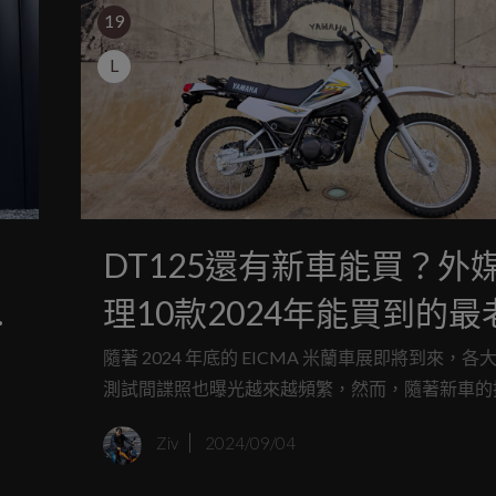
19
L
DT125還有新車能買？外
理10款2024年能買到的最
“全新車”！
隨著 2024 年底的 EICMA 米蘭車展即將到來，各
測試間諜照也曝光越來越頻繁，然而，隨著新車的
只
意味著舊車型的淘汰速度加快，尤其是隨著 Euro5+
Ziv
2024/09/04
輕
法規的實施，許多銷量低迷的小眾車型被迫退出市
是，這些車型真的徹底消失了嗎？近日海外媒體就