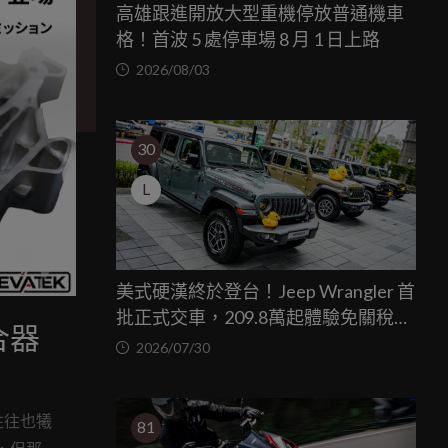
高雄跟進開放大型重機停放普通機車
格！首波 5 處停車場 8 月 1 日上路
2026/08/03
30
L
美式硬漢終於登台！Jeep Wrangler 首
批正式交車，209.8萬起體驗免關稅越
合器
野魅力
2026/07/30
往往也犧
81