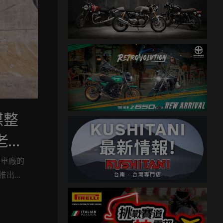
媒整
老
大車廠的
推出也
 等環保
場，但
整理了