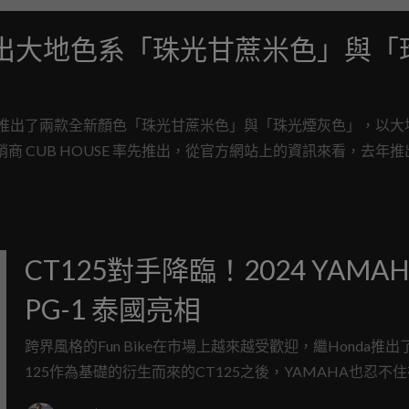
 Cub 推出大地色系「珠光甘蔗米色」與
添新色，這次推出了兩款全新顏色「珠光甘蔗米色」與「珠光煙灰色」，以
銷商 CUB HOUSE 率先推出，從官方網站上的資訊來看，去年
的兩款新色共三種選擇。
CT125對手降臨！2024 YAMAH
PG-1 泰國亮相
跨界風格的Fun Bike在市場上越來越受歡迎，繼Honda推出了
125作為基礎的衍生而來的CT125之後，YAMAHA也忍不
亮相了全新的PG-1跨界彎梁車，這台採用圓燈、16吋鋼絲