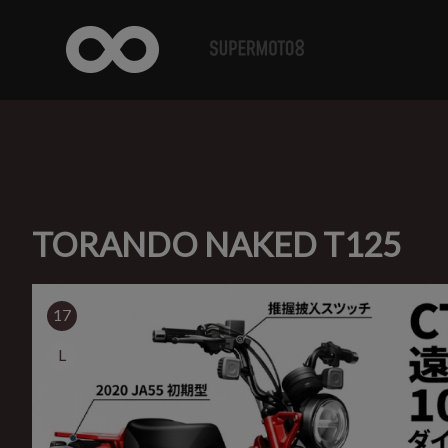
TORANDO NAKED T125
17
L