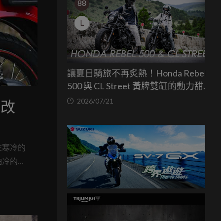
88
L
讓夏日騎旅不再炙熱！Honda Rebel
500 與 CL Street 黃牌雙缸的動力甜蜜
點
2026/07/21
」改
在寒冷的
怕冷的
！