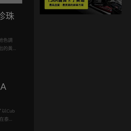
「珍珠
大地色調
推出的黃
A
以Cub
住在泰國
輪框，配