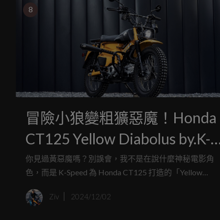
8
冒險小狼變粗獷惡魔！Honda
CT125 Yellow Diabolus by.K-
Speed
你見過黃惡魔嗎？別誤會，我不是在說什麼神秘電影角
色，而是 K-Speed 為 Honda CT125 打造的「Yellow
Diabolus」改裝作品！要價 149,000 泰銖的這台車，不
Ziv
2024/12/02
是帥氣，還集結了多達 16 項精心挑選的改裝零件，讓你
鬆擁有風格與性能兼具的騎乘體驗。