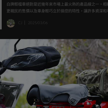
販售
白牌輕檔車絕對是近幾年來市場上最火熱的產品線之一，相
更親民的售價以及車身輕巧立於操控的特性，讓許多資深和
士們都相當喜愛。ADV車款最近幾年也越來越受到重視，但
CJ
2025/03/06
對於他的座高較高會產生一些疑慮，別擔心！義大利車廠Morbid
最近帶來了新手友善的輕檔級距ADV車型T125X！