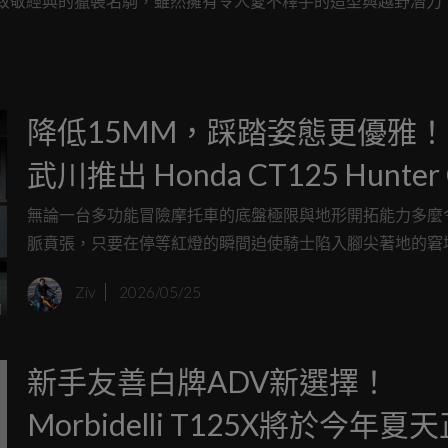
 這台致敬經典的獵裝名駒，雖然擁有令人愛不釋手的造型與越野潛力
裝了一道厚重的緩衝濾鏡，讓每一段油門的起落、每一個彎角的
於那些追求機械純粹感與操駕樂趣的人來說，這份過度的溫柔，
降低15MM，踩踏姿態更優雅！
武川推出 Honda CT125 Hunter 
專用降座高復古坐墊
無論一台多功能冒險摩托車的底盤極限與地形開拓能力多麼
脈賁張，只要在停等紅燈的瞬間迫使騎士陷入腳尖著地的窘
種機械所帶來的浪漫情懷，便會在頃刻間被地心引力帶來的
Ziv
2026/05/25
吞噬；近年風靡全球的 Honda CT125 Hunter Cub，恰恰
一絲讓人又愛又恨的缺憾，它那為了跨越惡劣地形而刻意拉
165mm 的離地高，連帶將坐墊高度推升到了 800mm 的門
新手友善白牌ADV新選擇！
於身形較為嬌小、或是習慣雙腳踏實踩地的騎士而言，無疑
無形卻沉重的心理壁壘。
Morbidelli T125X將於今年夏