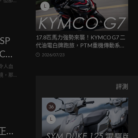
，但那
L
進出，都
反倒成了
17.8匹馬力強勢來襲！KYMCO G7 二
SP
代油電白牌跑旅，PTM重機傳動系統
Cub
與8公斤減重的操控饗宴
2026/07/23
令人血
境，那
恐懼所
評測
就帶著這麼
高至
36
檻，這對
是一道
L
天正式