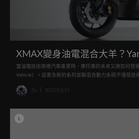
XMAX變身油電混合大羊？Yam
當油電技術席捲汽車產業時，摩托車的未來又將如何發展？Yamaha 給出
Vehicle）。這套全新的系列並聯混合動力系統不僅是技
Ziv
2025/02/21
L