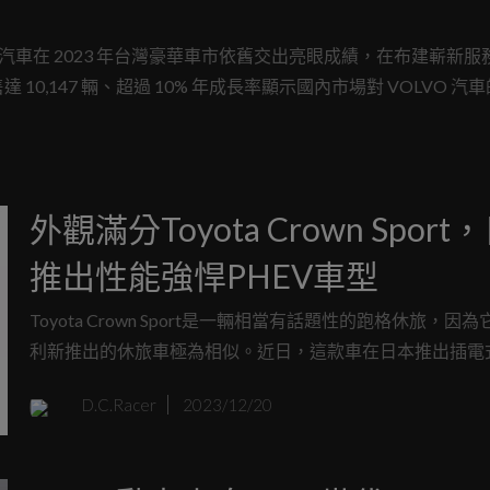
汽車在 2023 年台灣豪華車市依舊交出亮眼成績，在布建嶄新服
,147 輛、超過 10% 年成長率顯示國內市場對 VOLVO 汽
外觀滿分Toyota Crown Sport
推出性能強悍PHEV車型
Toyota Crown Sport是一輛相當有話題性的跑格休旅，因
利新推出的休旅車極為相似。近日，這款車在日本推出插電
動力車型，將搭載可充電電池、強大動力輸出、運動風格底
D.C.Racer
2023/12/20
置、純電行駛距離更長。Crown Sport PHEV是Crown全車
貴高昂的車款，比同等配置混合動力車款貴了約1,750,000日
38萬元)。