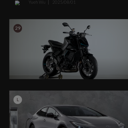
Yueh Wu
2025/08/01
動中的實用創新。
29
L