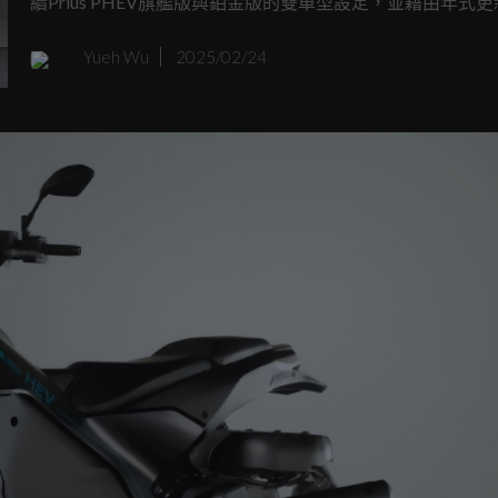
續Prius PHEV旗艦版與鉑金版的雙車型設定，並藉由年式
兩款車型升級Qi智慧型手機無線充電裝置。Prius PHEV具
Yueh Wu
2025/02/24
電、長程油電備援的特點，純電里程行駛可滿足多數人平均
駛所需里程，且以家用插座即可便利充電、並搭載油電備援
讓民眾假日出遊也無須計畫需要在哪個地點充電，可以說是
人沒有里程焦慮的電動車。