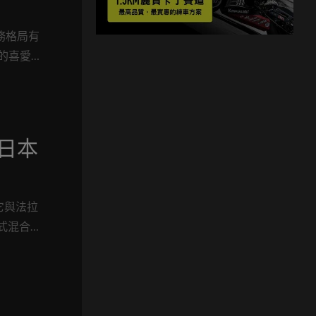
務格局有
車的喜愛
，日本
為它與法拉
式混合
盤配
系中售價
元(台幣