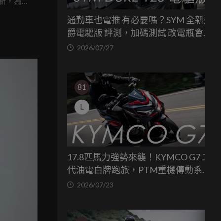
更新，為
有都市純
通勤車也電推 有必要嗎？SYM 全新迪
每次行
爵電驅版 評測，加碼測試 改電瓶會更
系統，
省油嗎？
2026/07/27
一台讓
81
L
17.8匹馬力強勢來襲！KYMCO G7 二
代油電白牌跑旅，PTM重機傳動系統
與8公斤減重的操控饗宴
2026/07/23