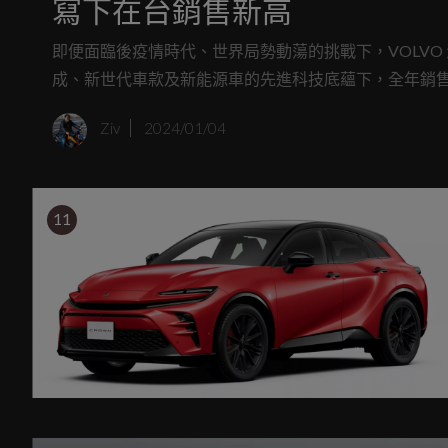
寫下在台銷售新高
即便面臨後疫情時代、世界局勢動蕩的挑戰下，VOLVO 
成、新世代車款及新能源車的先進科技底蘊下，全年銷售達 10
與肯定。
Ziv
2024/01/04
11