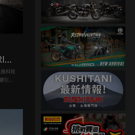
RID
過先進科技
續引領
市場最完
中首款插
RID