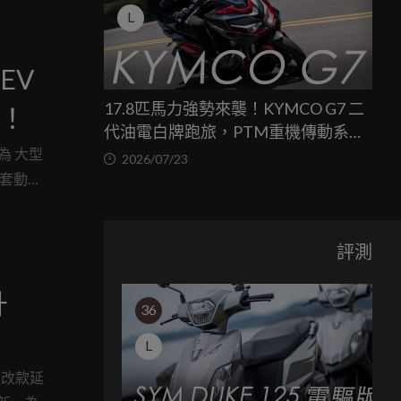
L
EV
17.8匹馬力強勢來襲！KYMCO G7 二
！
代油電白牌跑旅，PTM重機傳動系統
為 大型
與8公斤減重的操控饗宴
2026/07/23
一套動力
評測
升
36
L
此次改款延