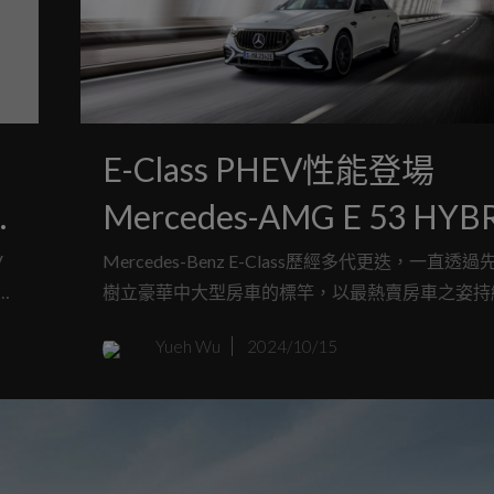
E-Class PHEV性能登場
登
Mercedes-AMG E 53 HYB
4MATIC+
V
Mercedes-Benz E-Class歷經多代更迭，一直透
統
樹立豪華中大型房車的標竿，以最熱賣房車之姿持
為
車壇。為了創造E-Class的全能面貌，並提供台灣
Yueh Wu
2024/10/15
重
整的產品陣容，台灣賓士今正式引進E-Class車系
電式油電複合性能房車—Mercedes-AMG E 53 HYB
4MATIC.....