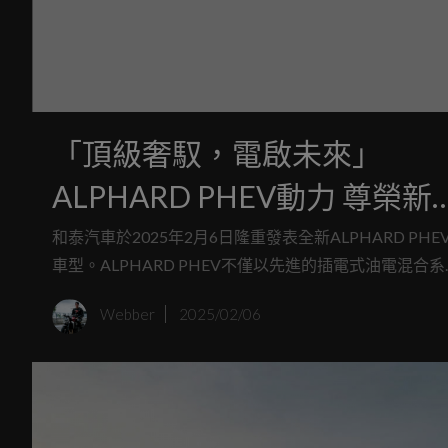
「頂級奢馭，電啟未來」
ALPHARD PHEV動力 尊榮新
場
和泰汽車於2025年2月6日隆重發表全新ALPHARD PHE
車型。ALPHARD PHEV不僅以先進的插電式油電混合系
進一步提升節能表現，實現減碳與環境永續的理念，更
Webber
2025/02/06
金字塔頂端顧客帶來難以匹敵的靜謐性與乘坐舒適感，
新詮釋高端移動的極致體驗。