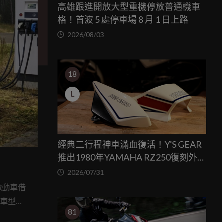
高雄跟進開放大型重機停放普通機車
格！首波 5 處停車場 8 月 1 日上路
2026/08/03
18
L
經典二行程神車滿血復活！Y'S GEAR
推出1980年YAMAHA RZ250復刻外裝
套件
2026/07/31
向電動車借
等車型之
81
或戶外活