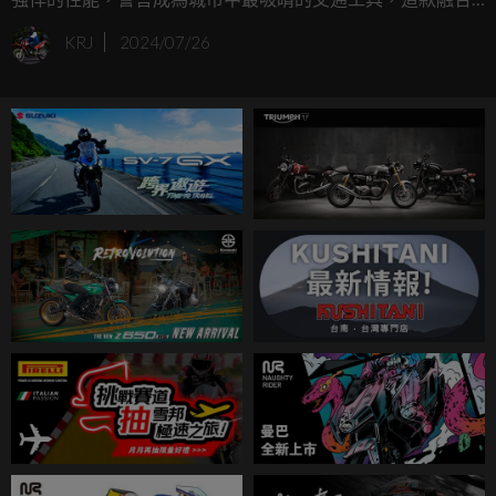
電動自行車與滑板車元素的獨特載具，搭載驚人的3,000瓦峰
KRJ
2024/07/26
值馬達，扭力高達180牛頓米，並配備可拆卸的60英里續航
力電池。