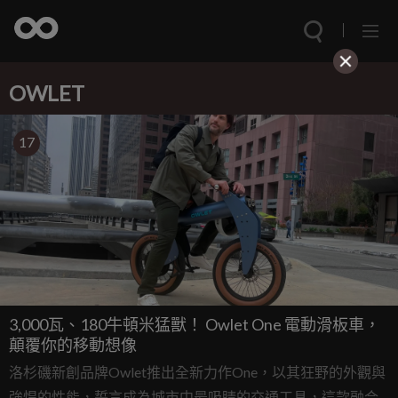
OWLET
17
3,000瓦、180牛頓米猛獸！ Owlet One 電動滑板車，
顛覆你的移動想像
洛杉磯新創品牌Owlet推出全新力作One，以其狂野的外觀與
強悍的性能，誓言成為城市中最吸睛的交通工具，這款融合