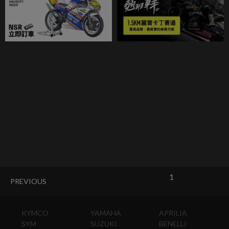
1
PREVIOUS
KYMCO
YAMAHA
APRILIA
SYM
SUZUKI
BENELLI