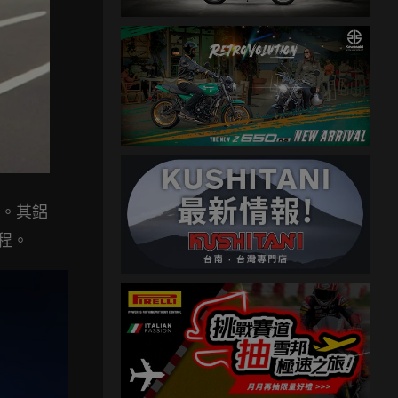
品。其鋁
程。