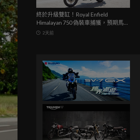
終於升級雙缸！Royal Enfield
Himalayan 750 偽裝車捕獲，預期馬力
突破67匹，最快米蘭車展亮相
2天前