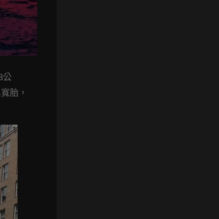
8公
與寬胎，