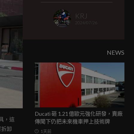
KRJ
2024/07/26
NEWS
Ducati 砸 1.21 億歐元強化研發，賣廠
具，這
傳聞下仍把未來機車押上技術牌
可拆卸
1天前