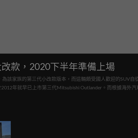
r第四代大改款，2020下半年準備上場
售中的車型，為該家族的第三代小改款版本，而這輛頗受國人歡迎的SUV自從
就早已上市第三代Mitsubishi Outlander。而根據海外
ernard Loire的訪談內容，確切指出全新的Outlander的推出時程。