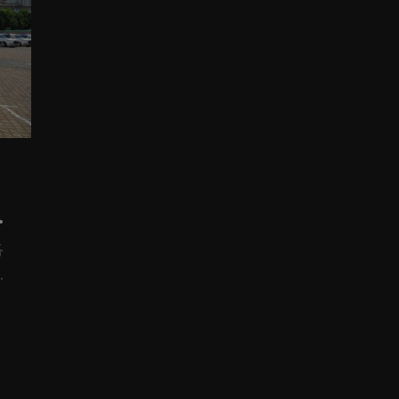
車
用
各