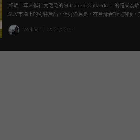
將近十年未進行大改款的Mitsubishi Outlander，的確成為
SUV市場上的奇特產品，但好消息是，在台灣春節假期後，
Mitsubishi終於正式發表全新世代Mitsubishi Outlander
Webber
2021/02/17
家族外型搭配跟上潮流的內裝設計，給人一種超大革新的全
受。