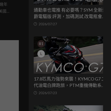
近幾年
通勤車也電推 有必要嗎？SYM 全新迪
美國
爵電驅版 評測，加碼測試 改電瓶會更
，以新樣式的
省油嗎？
2026/07/27
新感
81
L
17.8匹馬力強勢來襲！KYMCO G7 二
代油電白牌跑旅，PTM重機傳動系統
與8公斤減重的操控饗宴
2026/07/23