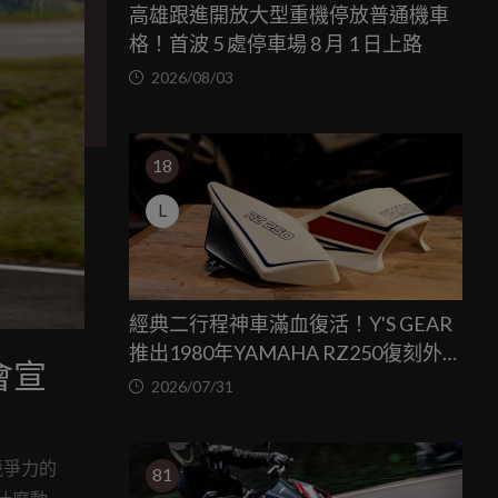
高雄跟進開放大型重機停放普通機車
格！首波 5 處停車場 8 月 1 日上路
2026/08/03
18
L
經典二行程神車滿血復活！Y'S GEAR
推出1980年YAMAHA RZ250復刻外裝
說會宣
套件
2026/07/31
競爭力的
81