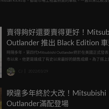
Cross、Nissan Kicks等，都是市場上相當熱賣的車款。一直以來比較
5-2026將會帶來兩款全新車款，外界也預期將會是兩款SUV車型
賣得夠好還要賣得更好！Mitsubi
Outlander 推出 Black Edition 
時隔多年，第四代Mitsubishi Outlander終於在美國正式發
市以來，他更是達成了有史以來最好的銷售成績。為了搭上
氣，Mitsubishi 在美國市場追加了Black Edition的黑化版
CJ
2022/03/29
廣在美國的銷售成績！
睽違多年終於大改！Mitsubishi
Outlander滿配登場