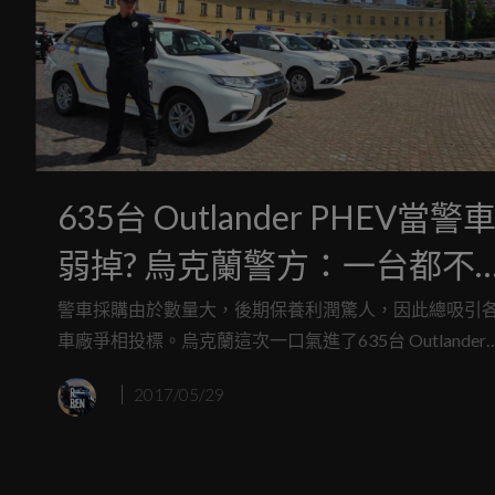
635台 Outlander PHEV當警
弱掉? 烏克蘭警方：一台都不
錢！
警車採購由於數量大，後期保養利潤驚人，因此總吸引
車廠爭相投標。烏克蘭這次一口氣進了635台 Outlander
PHEV，神的是居然一台都不用錢，這終竟是用了什麼魔
2017/05/29
法?