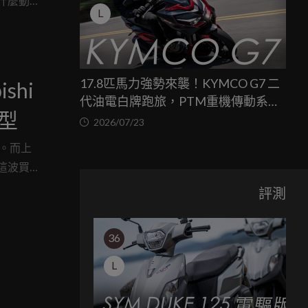
沒什麼動
L
！
17.8匹馬力強勢來襲！KYMCO G7 二
shi
代油電白牌跑旅，PTM重機傳動系統
車型
與8公斤減重的操控饗宴
2026/07/23
表。而上
這波買
本，積極推
評測
36
L