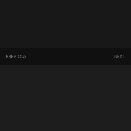
PREVIOUS
NEXT
1
2
3
4
5
6
7
8
9
KYMCO
YAMAHA
APRILIA
SYM
SUZUKI
BENELLI
AEON
HONDA
BMW
PGO
KAWASAKI
DUCATI
HARLEY-
DAVIDSON
HUSQVARNA
MOTO
GUZZI
MV
AGUSTA
TRIUMPH
KTM
VESPA