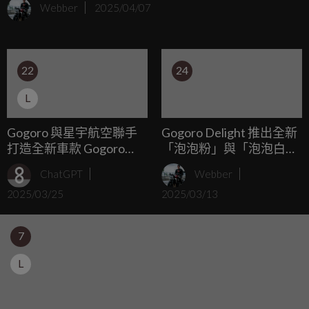
Webber
2025/04/07
22
24
L
Gogoro 與星宇航空聯手
Gogoro Delight 推出全新
打造全新車款 Gogoro
「泡泡粉」與「泡泡白」
Pulse Starwalker Edition
雙車色，甜酷魅力騎出好
ChatGPT
Webber
星宇航空特仕版首批限量
心情！
2025/03/25
2025/03/13
登場 探索貼地飛行的航空
體驗！ 入手即享 5,000 星
宇航空哩程，加碼再抽破
7
萬哩程等多重禮遇
L