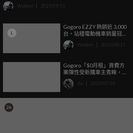
載 5.5kW 白牌動力馬達，性能比過去綠牌的 EZZY 更強，還
Webber
2025/09/11
首次搭載類似汽車 Auto Hold 的便利配備，補助後最低入手
價不到 新台幣 4 萬元，堪稱小資族入門最強戰力。
Gogoro EZZY 熱銷近 3,000
L
台，站穩電動機車銷量冠
軍！ 加碼推出「淺棕」與
Webber
2025/08/11
「淡綠」莫蘭迪新色 夏日
限定購車優惠開跑
Gogoro「$0月租」資費方
案彈性受新購車主青睞，
既有車主轉換數超預期！
Ziv
2025/07/24
26