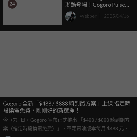
24
潮酷登場！Gogoro Pulse
Starwalker Edition 星宇航
Webber
2025/04/16
空特仕版 開啟貼地飛行體
驗
Gogoro 全新「$488 / $888 騎到飽方案」上線 指定時
段換電免費，剛剛好的新選擇！
今（7）日，Gogoro 宣布正式推出 「$488 / $888 騎到飽方
案（指定時段換電免費）」，單顆電池版本每月 $488 元、二
顆電池版本每月 $888 元的超值選擇