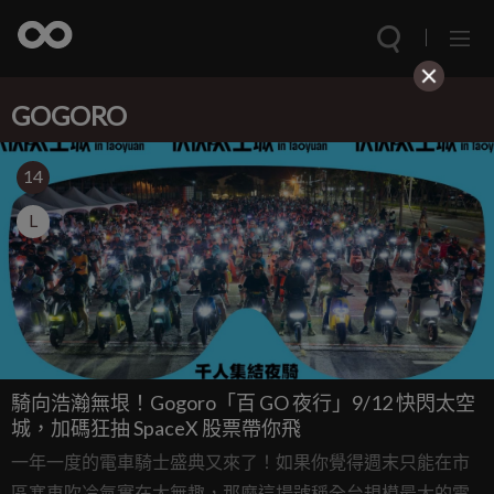
GOGORO
14
L
騎向浩瀚無垠！Gogoro「百 GO 夜行」9/12 快閃太空
城，加碼狂抽 SpaceX 股票帶你飛
一年一度的電車騎士盛典又來了！如果你覺得週末只能在市
區塞車吹冷氣實在太無趣，那麼這場號稱全台規模最大的電