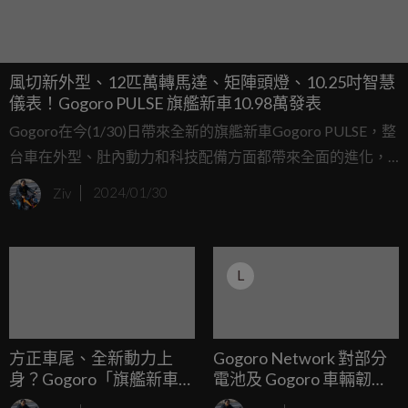
風切新外型、12匹萬轉馬達、矩陣頭燈、10.25吋智慧
儀表！Gogoro PULSE 旗艦新車10.98萬發表
Gogoro在今(1/30)日帶來全新的旗艦新車Gogoro PULSE，整
台車在外型、肚內動力和科技配備方面都帶來全面的進化，
外型設計採用全新的風切空氣力學設計，一掃過去Gogoro被
Ziv
2024/01/30
車友們詬病流用感太強的問題；動力方面導入全新的Hyper
Drive萬轉馬達，擁有9.0kW/12HP的最大馬力、42Nm扭
力、378Nm輪上扭力，科技方面則導入10.25吋觸控儀表、騎
L
乘模式、彈射起步、逐彎導航、矩陣式頭燈、轉向照明輔助
等功能。
方正車尾、全新動力上
Gogoro Network 對部分
身？Gogoro「旗艦新車」
電池及 Gogoro 車輛韌體
預告1月30日正式登場！
異常的進一步說明與對應