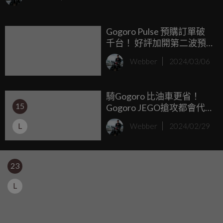
前來到飛行場內，在最安全的輕航機跑道上，盡情體驗原廠
號稱貼地飛行的極致駕馭感受。 Gogoro Pulse 搭載 Apple 錢
Gogoro Pulse 預購訂單破
包機車鑰匙功能，科技解鎖，提升使用便利性
千台！ 好評加開第二波預
購至 3/31，三版本規配公
Webber
2024/03/06
布 建議售價10.98萬元起
騎Gogoro 比油車更省！
15
Gogoro JEGO搶攻都會代
步市場 騎500公里 兩百元
L
Webber
2024/02/29
有找！
23
L