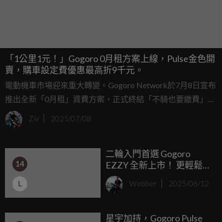
「1公里1元！」Gogoro 0月租方案上線，Pulse金色開
賣，購車設定費優惠最高折9千元。
電動機車市場迎來重大轉變。Gogoro Network於7月8日宣布
推出全新「0月租」資費方案，正式終結「不騎也要繳費」的
時代，為用戶帶來更彈性、更符合實際使用情況的選擇。新
Ziv
2025/07/08
方案主打每公里騎乘僅需約1元，大幅降低電動機車使用成
本，進一步縮小與傳統油車之間的經濟差距。
二輪入門首選 Gogoro
14
EZZY 全新上市！ 更輕鬆的
日常代步新選擇 搭配補助
L
Webber
2025/06/12
最低入手價不到 3 萬元，限
時再享配件好禮雙重送
星宇加持，Gogoro Pulse