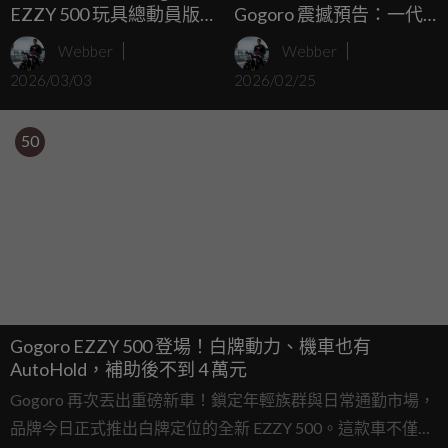
EZZY 500 玩具總動員版
Gogoro 震撼預告：一代
超萌登場，補助後不到四
電池將退役、新一代
Webber
Webber
萬、Gogoro玩樂總動員全
「GoStation Q」換電站、
2026/03/03
2026/02/25
台巡迴 闖關拿好禮
新車3/3即將發表
50
Gogoro EZZY 500 登場！白牌動力、機車也有
AutoHold，補助後不到 4 萬元
Gogoro 再次丟出重磅新車！鎖定年輕族群與日常通勤市場，
品牌今日正式推出白牌定位的全新 EZZY 500。這款車不僅搭