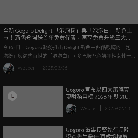
全新 Gogoro Delight 「泡泡粉」與「泡泡白」 新色上
市！ 新色登場送首年免費保養，再享免費升級三大智
慧功能，回饋最高折約 $14,000 元！
今 (6) 日，Gogoro 趁勢推出 Delight 新色 — 甜酷吸晴的「泡
泡粉」與簡約百搭的「泡泡白」，多巴胺配色讓年輕女性一
眼就愛上。
Webber
2025/03/06
Gogoro 宣布以四大策略實
L
現財務目標 2026 年與 2028
年分別達到能源事業與車
Webber
2025/02/18
輛事業損益兩平 第二季推
出 $488 元起的「離峰騎到
飽」資費
Gogoro 董事長暨執行長陸
學森先生辭任 潤成投控董