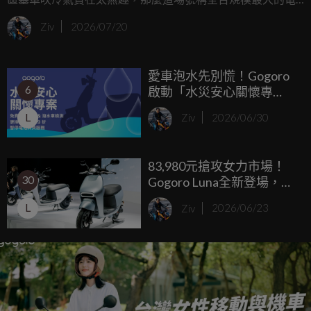
動機車夜遊活動絕對能讓你熱血沸騰。Gogoro 宣布
Ziv
2026/07/20
2026「百 GO 夜行」將於 9 月 12 日在桃園盛大舉行，這次官
方直接把本夢比拉到外太空，以「快閃太空城」為主題，要
愛車泡水先別慌！Gogoro
讓上千台電動機車大軍悄無聲息地夜襲桃園航空城機堡。這
6
啟動「水災安心關懷專
不僅是一場單純的車聚，更是一場結合了音樂、市集與科幻
案」，電池免月租、救援
巨型裝置的沉浸式派對。
L
Ziv
2026/06/30
免基本費加指定零件 9 折助
你度難關
83,980元搶攻女力市場！
30
Gogoro Luna全新登場，
6kW馬達帶28吋大空間、
L
Ziv
2026/06/23
首購資費下殺119元起