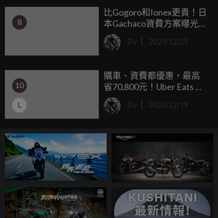
比Gogoro和Ionex更貴！日
8
本Gachaco資費方案曝光，
最低月租費233元台幣起。
Ziv
2023/12/29
購車、資費都優惠，最高
10
省70,800元！Uber Eats 攜
手 Gogoro 打造「綠色永續
L
Ziv
2023/12/19
外送方案」