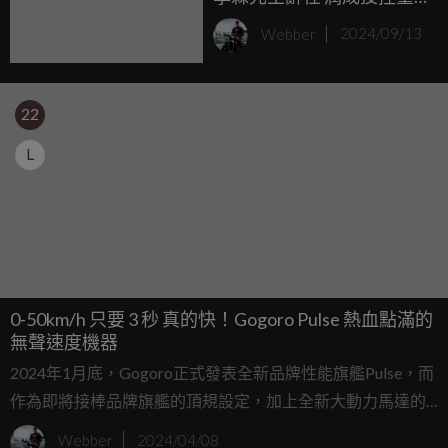
事長暨潤泰集團法務長曾
Webber
2024/09/13
達夢接任董事長，Gogoro
台灣總經理姜家煒接任代
理執行長
22
L
0-50km/h 只要 3 秒 真的快！Gogoro Pulse 熱血點滿的
無聲速度機器
2024年1月底，Gogoro正式發表全新品牌性能旗艦Pulse，而
作為即將接棒品牌旗艦的頂規設定，加上全新大動力馬達的
搭配下究竟有多厲害？近期Gogoro特別邀請媒體在正式上市
Webber
2024/04/08