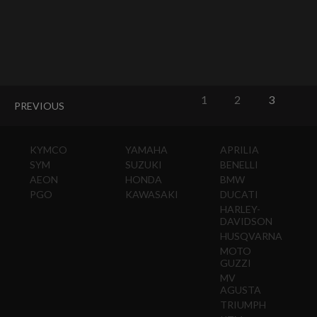
1
2
3
PREVIOUS
KYMCO
YAMAHA
APRILIA
SYM
SUZUKI
BENELLI
AEON
HONDA
BMW
PGO
KAWASAKI
DUCATI
HARLEY-
DAVIDSON
HUSQVARNA
MOTO
GUZZI
MV
AGUSTA
TRIUMPH