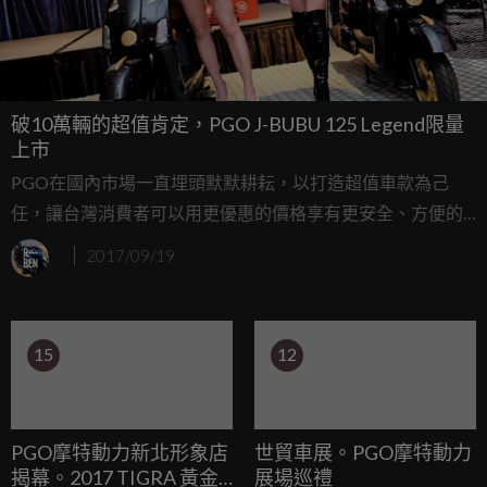
破10萬輛的超值肯定，PGO J-BUBU 125 Legend限量
上市
PGO在國內市場一直埋頭默默耕耘，以打造超值車款為己
任，讓台灣消費者可以用更優惠的價格享有更安全、方便的
好車，經過多年的努力後也漸漸被國人重視，五年多來J-
2017/09/19
BUBU也終於突破了10萬輛的水準，推出了J-BUBU 125
Legend 限量版，僅僅只有1234輛而已邀您入主經典好車。
15
12
PGO摩特動力新北形象店
世貿車展。PGO摩特動力
揭幕。2017 TIGRA 黃金
展場巡禮