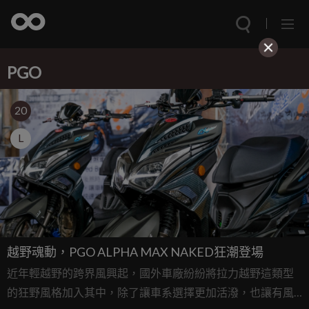
PGO
20
L
越野魂動，PGO ALPHA MAX NAKED狂潮登場
近年輕越野的跨界風興起，國外車廠紛紛將拉力越野這類型
的狂野風格加入其中，除了讓車系選擇更加活潑，也讓有風