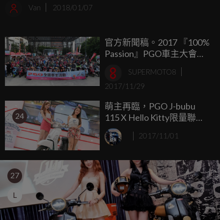
格的車主們有了相呼應的新選擇，無獨有偶這陣越野風也吹
Van
2018/01/07
進了國內，連續16年榮獲台灣金品獎的PGO便在今日敲響了
2018年的第一鑼，選在知名的新竹頭前溪越野場發表了這款
官方新聞稿。2017 『100%
越野潮流速可達ALPHA MAX NAKED...
Passion』PGO車主大會師
最終場!!
SUPERMOTO8
2017/11/29
萌主再臨，PGO J-bubu
24
115 X Hello Kitty限量聯名
版登場！
2017/11/01
27
L