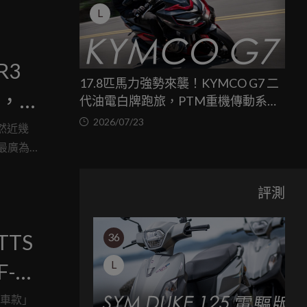
L
R3
17.8匹馬力強勢來襲！KYMCO G7 二
，
代油電白牌跑旅，PTM重機傳動系統
與8公斤減重的操控饗宴
2026/07/23
雖然近幾
最廣為
緩，因
全新的塗
評測
TS
36
L
F-
手車款」