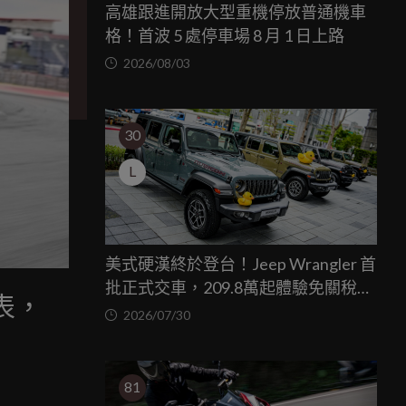
高雄跟進開放大型重機停放普通機車
格！首波 5 處停車場 8 月 1 日上路
2026/08/03
30
L
美式硬漢終於登台！Jeep Wrangler 首
批正式交車，209.8萬起體驗免關稅越
發表，
野魅力
2026/07/30
81