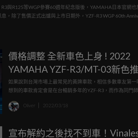
、R3與R125等WGP參賽60週年紀念版後，YAMAHA日本官網
了售價正式出爐與上市日期外，YZF-R3 WGP 60th Anniver
價格調整 全新車色上身 ! 2022
YAMAHA YZF-R3/MT-03新色
如果說到台灣市場上最常見的黃牌車款，相信多數車友第一
想到的車款肯定會是在台暢銷多年的YZF-R3，而作為同門
騎姿更加輕鬆的MT-03也是許多車友踏入黃牌級距的入門好
Oliver
2022/03/18
於此同時，今天台灣山葉也在官網為大家帶來了這兩輛輕檔
2022年全新車色。
宣布解約之後找不到車！Vinale