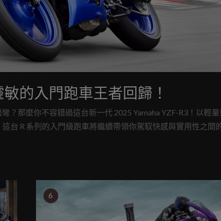
3：輕巧靈敏的入門跑車王者回歸！
麼你不容錯過這台新一代 2025 Yamaha YZF-R3！以輕
備，這台 R 系列的入門級跑車將繼續帶領你駕馭快感與實用性之間
到它濃厚的 R-series 血統。
6