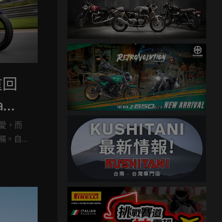
重回
a
愛，而
車輛。自
群在購車
全新塗裝