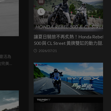
88
L
讓夏日騎旅不再炙熱！Honda Rebel
500 與 CL Street 黃牌雙缸的動力甜蜜
點
2026/07/21
量靈活為
的完美平