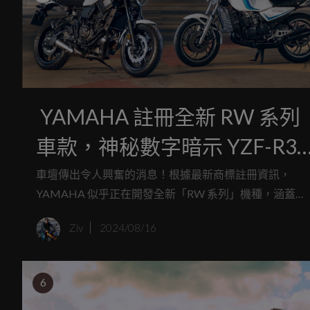
YAMAHA 註冊全新 RW 系列
車款，神秘數字暗示 YZF-R3
引擎改款即將到來？
車壇傳出令人興奮的消息！根據最新商標註冊資訊，
YAMAHA 似乎正在開發全新「RW 系列」機種，涵蓋
125cc、155cc、250cc、350cc 乃至 700cc 等多種排氣
Ziv
2024/08/16
選擇。目前，我們僅知商標名稱包含 RW125、RW155
RW250、RW350 和 RW700，但尚未取得任何外觀方面
細節。不過，車友不妨發揮一下想像力，假設它們致敬
6
典的 1983 年式 RD350 造型，那可就太酷炫了！