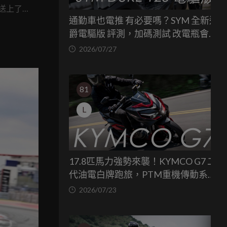
它送上了
通勤車也電推 有必要嗎？SYM 全新迪
紀錄，更
爵電驅版 評測，加碼測試 改電瓶會更
省油嗎？
2026/07/27
81
L
17.8匹馬力強勢來襲！KYMCO G7 二
代油電白牌跑旅，PTM重機傳動系統
與8公斤減重的操控饗宴
2026/07/23