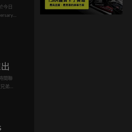
也於今日
sary
推出
時間聯
師兄弟，
選擇，
雙雄的
s