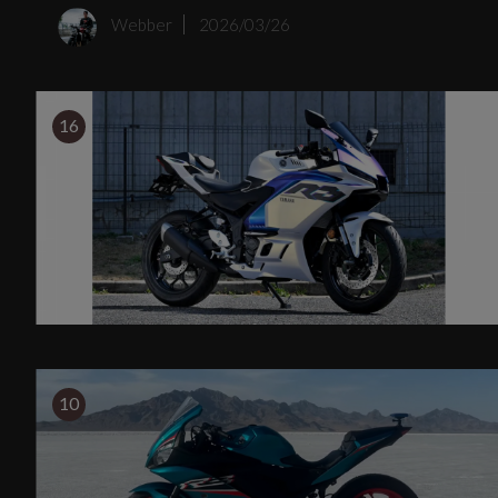
Webber
2026/03/26
16
10