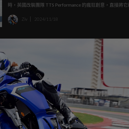
時，英國改裝團隊 TTS Performance 的瘋狂創意，直接將
極速殿堂。這輛加裝增壓器的 YZF-R3，不僅打破六項鹽湖
Ziv
2024/11/18
成為全球最快的 Yamaha YZF-R3！