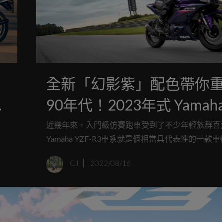
全新「幻影紫」配色帶你
90年代！2023年式 Yamah
YZF-R3 北美正式發表
近幾年來，入門級仿賽跑車受到了不少年輕族群喜
Yamaha YZF-R3車系就是個相當具代表性的一款
量
從2015年正式發表之後，到現在還是不少年輕族
CJ
2022/08/16
、
時的首選之一，而最近YZF-R3在北美市場迎來了
的
「幻影紫」帶著大家重回90年代！
經