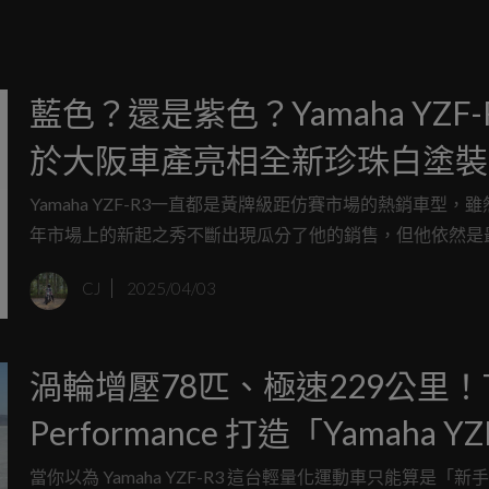
藍色？還是紫色？Yamaha YZF-
於大阪車產亮相全新珍珠白塗裝
不同角度會是不同顏色
Yamaha YZF-R3一直都是黃牌級距仿賽市場的熱銷車型，
年市場上的新起之秀不斷出現瓜分了他的銷售，但他依然是
人知的車款之一。如果你近期正想入手一款黃牌仿賽，先緩
CJ
2025/04/03
為Yamaha最近在大阪車展正式宣佈了2025年式的新車型和
裝「珍珠白」配色，但筆者認為有更適合他的名稱！
渦輪增壓78匹、極速229公里！T
Performance 打造「Yamaha YZ
R3 增壓版」刷新鹽灘紀錄！
當你以為 Yamaha YZF-R3 這台輕量化運動車只能算是「新