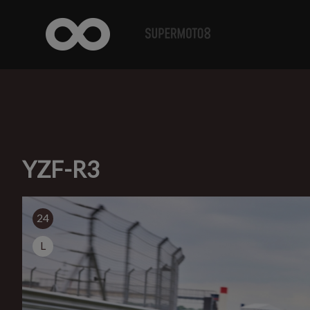
YZF-R3
24
L