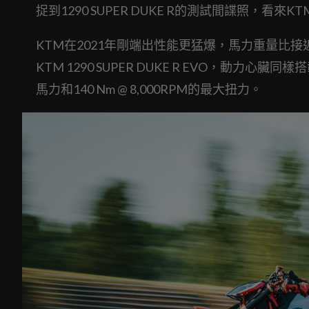
捉到1290 SUPER DUKE R的測試間諜照，看來KT
KTM在2021年剛端出性能更猛爆，馬力重量比接近1:
KTM 1290 SUPER DUKE R EVO，動力心臟同樣搭載
馬力和140 Nm @ 8,000RPM的最大扭力。