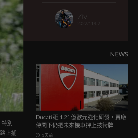
Ziv
2022/11/02
NEWS
Ducati 砸 1.21 億歐元強化研發，賣廠
，特別
傳聞下仍把未來機車押上技術牌
在路上捕
1天前