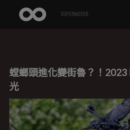
螳螂頭進化變街魯？！2023 KTM
光