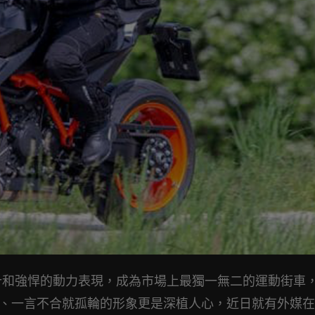
設計和強悍的動力表現，成為市場上最獨一無二的運動街車
 R，猛爆、一言不合就孤輪的形象更是深植人心，近日就有外媒