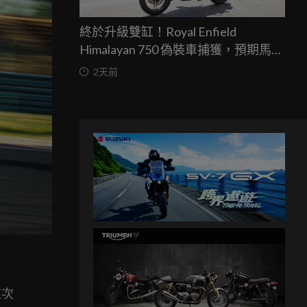
終於升級雙缸！Royal Enfield
Himalayan 750 偽裝車捕獲，預期馬力
突破67匹，最快米蘭車展亮相
2天前
這次