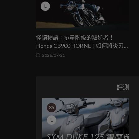
L
怪騎物語：排量階級的叛逆者！
Honda CB900 HORNET 如何將炎刃
之心塞進輕檔骨架
2026/07/21
評測
36
L