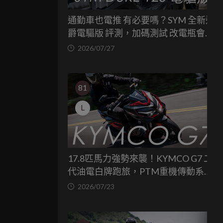
通勤車也電推 有必要嗎？SYM 全新迪
爵電驅版 評測，加碼測試 改電瓶會更
省油嗎？
2026/07/27
81
L
17.8匹馬力強勢來襲！KYMCO G7 二
代油電白牌跑旅，PTM重機傳動系統
與8公斤減重的操控饗宴
2026/07/23