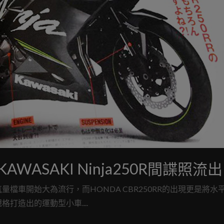
ASAKI Ninja250R間諜照流出
檔車開始大為流行，而HONDA CBR250RR的出現更是將水
造出的運動型小車....