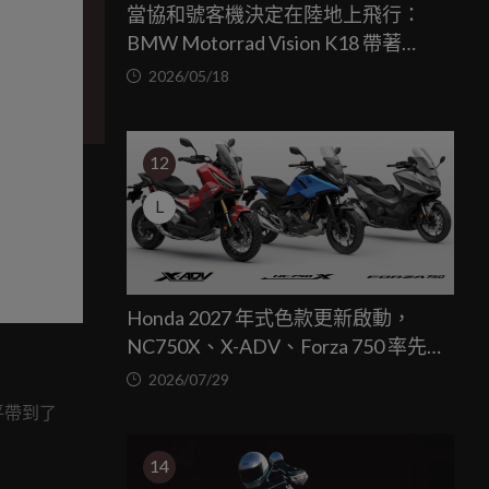
當協和號客機決定在陸地上飛行：
BMW Motorrad Vision K18 帶著
1800c.c. 直六心臟優雅落地
2026/05/18
12
L
Honda 2027 年式色款更新啟動，
NC750X、X-ADV、Forza 750 率先登
場
2026/07/29
平帶到了
14