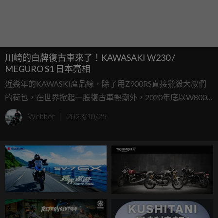
川崎的白牌復古車來了！KAWASAKI W230 /
MEGURO S1 日本亮相
近幾年的KAWASKI產品線，除了用Z900RS直接獵殺大叔們
的荷包，在世界掀起一股復古車熱潮外，2020年底以W800
推出的全新衍生版本「MEGURO K3」，更是直接致敬當年
Webber
2023/10/25
「目黑製作所」與川崎重工之間重要的歷史地位，來到2023
年東京車展上，KAWASAKI特別預告將在日本推出W230
/ MEGURO S1兩款230 c.c.輕檔車，全面佈局復古車市場。