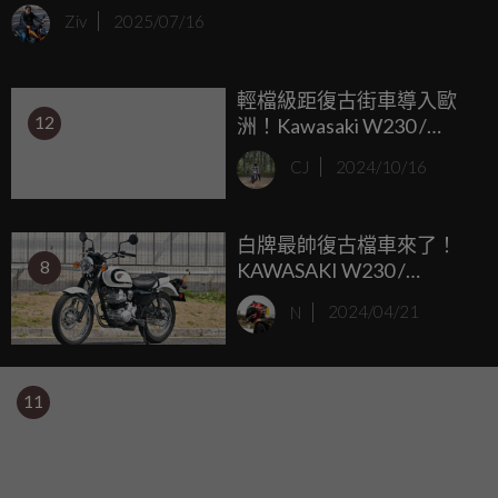
車，這台車不僅外型經典復古，還融合了現代的改裝元素，
Ziv
2025/07/16
整體氣質十足，讓人看了就想騎上一圈。
輕檔級距復古街車導入歐
12
洲！Kawasaki W230 /
Meguro S1 歐洲市場正式發
CJ
2024/10/16
表
白牌最帥復古檔車來了！
8
KAWASAKI W230 /
MEGURO S1 秋季海外上市
N
2024/04/21
11