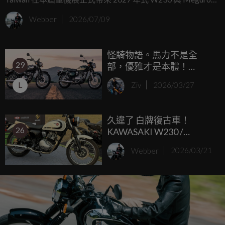
S1，不同於大會師搶先亮相的展示車，這次展出的車型為
Webber
2026/07/09
「2027年式」，也代表未來台灣車友可以買到的配色就是今
天展出的風格！
怪騎物語。馬力不是全
29
部，優雅才是本體！
Kawasaki Estrella 250：
L
Ziv
2026/03/27
W230 與 S1 的「慢活藝
術」大前輩
久違了 白牌復古車！
26
KAWASAKI W230 /
Meguro S1 售價21.8萬起
Webber
2026/03/21