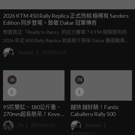
2026 KTM 450 Rally Replica 正式亮相 極稀有 Sanders
Edition 同步登場，致敬 Dakar 冠軍傳奇
想要真正「Ready to Race」的拉力賽車？KTM 剛剛發布的
2026 年式 450 Rally Replica 就是原汁原味 Dakar 賽道戰車，
全球限量 150 台，專為 RallyGP、Rally2 與 Malle Moto 等賽
Webber
2025/06/13
事參戰選手量身打造，設計源自 KTM 原廠 Factory Rally 戰
駒，不是貼個貼紙就說自己會越野的冒險車能比。
36
74
L
L
95匹雙缸、180公斤重、
越快 越好騎！Fantic
270mm超長懸吊！Kove
Caballero Rally 500
800X Rally是中量級ADV
Ziv
2025/06/10
Webber
還是狂暴越野怪獸？
2025/05/12