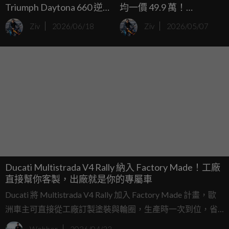
Triumph Daytona 660 逆
均一價 49.9 萬！
襲 Misano 奪下 Sportbike
TRIUMPH Trident 800 /
Ziv
2026/06/18
Ziv
2026/05/07
世界錦標賽歷史首冠
Tiger Sport 800 正式登台
Ducati Multistrada V4 Rally 納入 Factory Made！工廠
直接幫你客製，出廠就是你的專屬車
Ducati 將 Multistrada V4 Rally 加入 Factory Made 計畫，歐
洲車主可直接從工廠訂製塗裝與輪圈，生產時一次到位，省
時又省事。