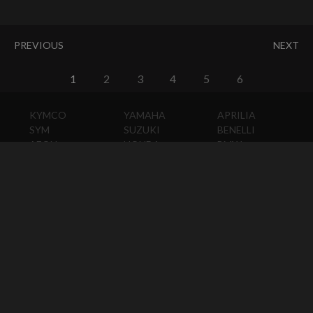
PREVIOUS
NEXT
1
2
3
4
5
6
KYMCO
YAMAHA
APRILIA
SYM
SUZUKI
BENELLI
AEON
HONDA
BMW
PGO
KAWASAKI
DUCATI
HARLEY-
DAVIDSON
HUSQVARNA
MOTO
GUZZI
MV
AGUSTA
TRIUMPH
KTM
VESPA