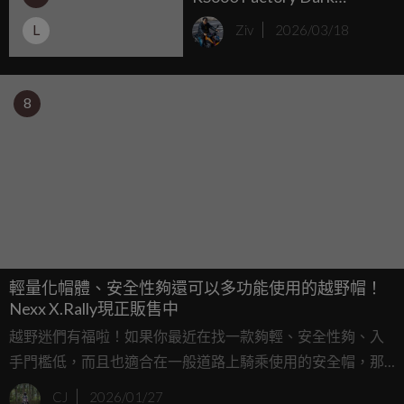
Banshee 台灣 59.9 萬正式
L
Ziv
2026/03/18
發表
8
輕量化帽體、安全性夠還可以多功能使用的越野帽！
Nexx X.Rally現正販售中
越野迷們有福啦！如果你最近在找一款夠輕、安全性夠、入
手門檻低，而且也適合在一般道路上騎乘使用的安全帽，那
這款最近由Nexx推出的X.Rally絕對會是你的好選擇！話不多
CJ
2026/01/27