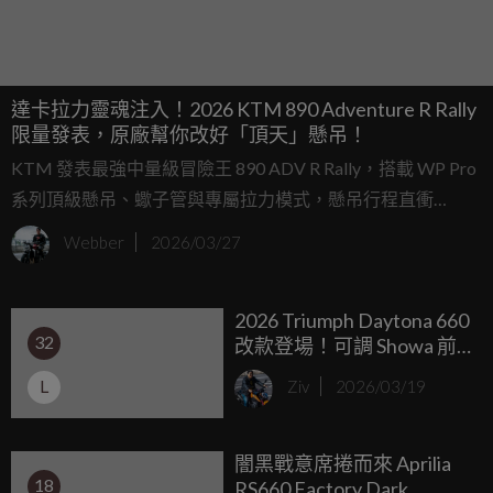
達卡拉力靈魂注入！2026 KTM 890 Adventure R Rally
限量發表，原廠幫你改好「頂天」懸吊！
KTM 發表最強中量級冒險王 890 ADV R Rally，搭載 WP Pro
系列頂級懸吊、蠍子管與專屬拉力模式，懸吊行程直衝
270mm，將達卡賽車的硬核規格直接搬進展示間。
Webber
2026/03/27
2026 Triumph Daytona 660
32
改款登場！可調 Showa 前
叉、進退快排標配，三缸
L
Ziv
2026/03/19
中量級戰力全面武裝
闇黑戰意席捲而來 Aprilia
18
RS660 Factory Dark