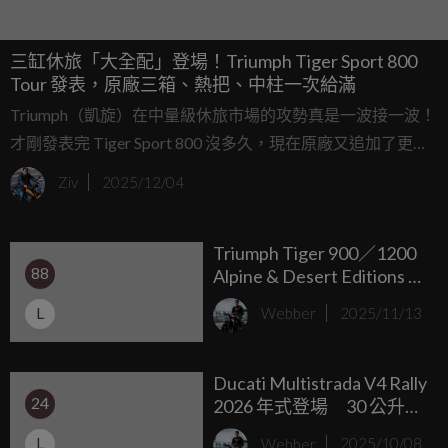
三缸休旅「大全配」登場！Triumph Tiger Sport 800
Tour 發表，原廠三箱、熱把、中柱一次給滿
Triumph（凱旋）在中量級休旅市場的攻勢真是一波接一波！
才剛發表完 Tiger Sport 800 沒多久，現在原廠又追加了更適
合長途旅行的「Tiger Sport 800 Tour」版本。這台車簡單來
Ziv
2025/12/04
說就是官方幫你把該改的都改好了，直接奉上「大全配」套
餐，對於那些懶得事後一樣一樣加裝、又想要原廠完整度的
Triumph Tiger 900／1200
車主來說，這絕對是個香到不行的選擇。
88
Alpine & Desert Editions 雪
線之上、沙丘之下，雙界
L
Webber
2025/11/13
王者特仕版本登場
Ducati Multistrada V4 Rally
24
2026 年式登場 30 公升油
箱＋主動懸吊，地表最強
L
Webber
2025/10/08