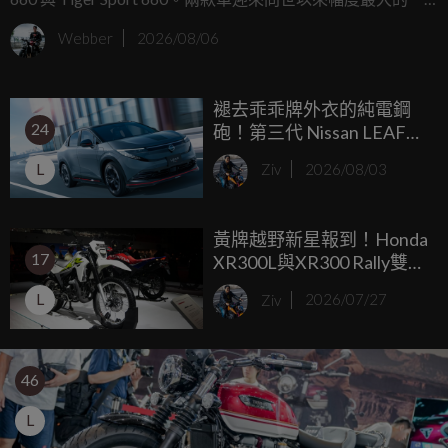
次進化，不只重新設計外觀與車體細節，更針對 660 c.c. 直列
Webber
2026/08/06
三缸引擎進行大幅升級，最大馬力由原本的 81 PS 提升至 95
PS，正式補強中量級車款過去在高轉延伸性上的不足，也讓
褪去乖乖牌外衣的純電鋼
過往 Triumph 切開的三缸中排量 660/765 兩車系，有種越來
24
砲！第三代 Nissan LEAF
越靠近的跡象。
NISMO 日本熱血開賣，
L
Ziv
2026/08/03
660 萬日圓起享受專屬賽道
基因
黃牌越野新星報到！Honda
17
XR300L與XR300 Rally雙車
型印度亮相，親民售價搶
L
Ziv
2026/07/27
攻林道市場
46
L