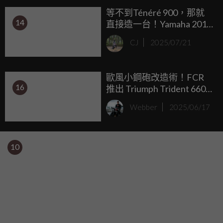
等不到Ténéré 900，那就
14
直接造一台！Yamaha 2019
MT-09 Rally Raid by
CJ
2025/07/21
Purpose Built Moto
歐風小鋼砲改造術！FCR
16
推出 Triumph Trident 660
專屬 Cafe Racer 套件
Webber
2025/06/17
10