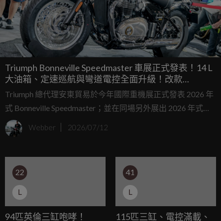
Triumph Bonneville Speedmaster 車展正式發表！14 L
大油箱、定速巡航與彎道電控全面升級！改款
Scrambler 900、Trident 660搶先鑑賞
Triumph 總代理安東貿易於今年國際重機展正式發表 2026 年
式 Bonneville Speedmaster；並在同場另外展出 2026 年式
Scrambler 900，以及改款後提升馬力的 Trident 660，讓車迷
Webber
2026/07/12
能一次近距離欣賞 Triumph 在 Modern Classic、都會街車與
中量級性能市場的最新產品陣容。
22
41
L
L
94匹英倫三缸咆哮！
115匹三缸、電控滿載、