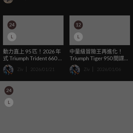
說，就讓我們來看看他有著哪些特色！
24
12
L
L
動力直上 95 匹！2026 年
中量級冒險王再進化！
式 Triumph Trident 660 /
Triumph Tiger 950 間諜照
Tiger Sport 660 性能大升
捕獲，前後雷達、動力升
Ziv
2026/01/21
Ziv
2026/01/06
級
級成焦點
24
L