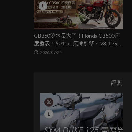
L
CB350澆水長大了！Honda CB500 印
度發表，501c.c. 氣冷引擎、 28.1 PS，
能重現當年14.8萬之亂？
2026/07/24
評測
36
L