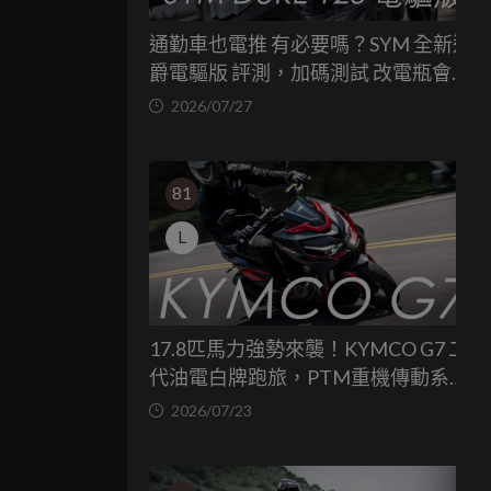
通勤車也電推 有必要嗎？SYM 全新迪
爵電驅版 評測，加碼測試 改電瓶會更
省油嗎？
2026/07/27
81
L
17.8匹馬力強勢來襲！KYMCO G7 二
代油電白牌跑旅，PTM重機傳動系統
與8公斤減重的操控饗宴
2026/07/23