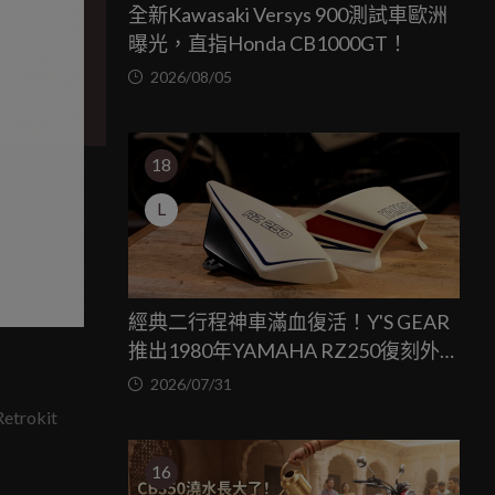
全新Kawasaki Versys 900測試車歐洲
曝光，直指Honda CB1000GT！
2026/08/05
18
L
經典二行程神車滿血復活！Y'S GEAR
推出1980年YAMAHA RZ250復刻外裝
套件
2026/07/31
okit
16