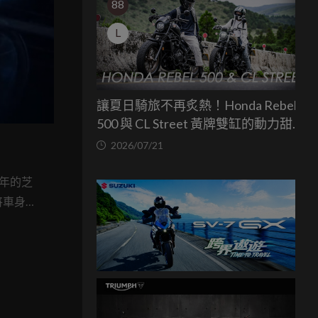
88
L
讓夏日騎旅不再炙熱！Honda Rebel
500 與 CL Street 黃牌雙缸的動力甜蜜
點
2026/07/21
5年的芝
將車身水