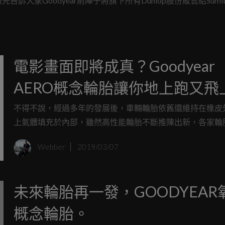
家Goodyear前陣子將旗下所有Dunlop股份販售給Sumit
？接下來就帶大家釐清這整件事情的來龍去脈。
電影畫面即將成真？Goodyear
AERO概念輪胎讓你地上跑又飛
不得不說，經過多年的發展後，車輛輪胎依舊還維持在橡皮
上氣體填充於內部，雖然高性能輪胎不斷推陳出新，各家輪
對於胎紋、紡織結構也都有所提升，甚至是近年來常於汽車
Webber
2019/03/07
的失壓續跑胎都是實用的科技，但如果你將標準再提高些，
乎還是百年如一日。
未來輪胎再一發，GOODYEAR
概念輪胎。