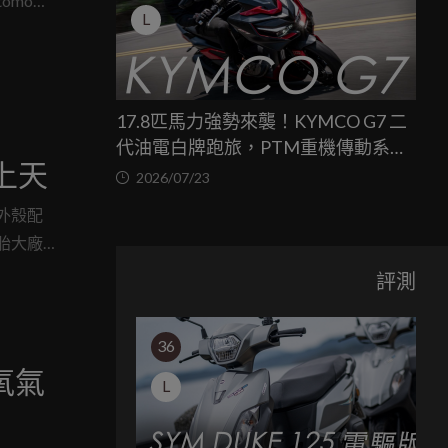
omo這
L
17.8匹馬力強勢來襲！KYMCO G7 二
代油電白牌跑旅，PTM重機傳動系統
上天
與8公斤減重的操控饗宴
2026/07/23
外殼配
胎大廠
上見到
評測
輪胎似
36
氧氣
L