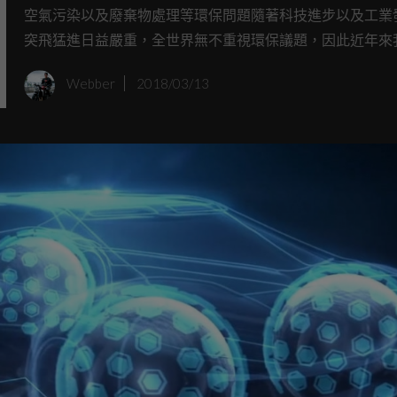
空氣污染以及廢棄物處理等環保問題隨著科技進步以及工業
突飛猛進日益嚴重，全世界無不重視環保議題，因此近年來
看見許多車廠相繼推出電動車計畫，或是減少內燃機排放作
Webber
2018/03/13
目標，無疑就是要讓大環境更加友善，但是車輛動力革新了
零組件哪有不跟進的道理，GOODYEAR OXYGENE概念輪
個前衛感十足的概念品...