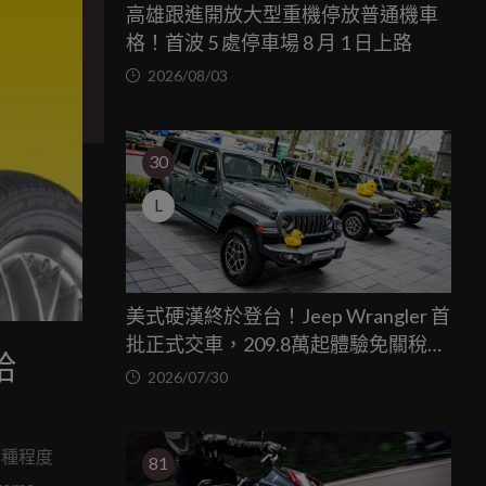
高雄跟進開放大型重機停放普通機車
格！首波 5 處停車場 8 月 1 日上路
2026/08/03
30
L
美式硬漢終於登台！Jeep Wrangler 首
批正式交車，209.8萬起體驗免關稅越
給
野魅力
2026/07/30
某種程度
81