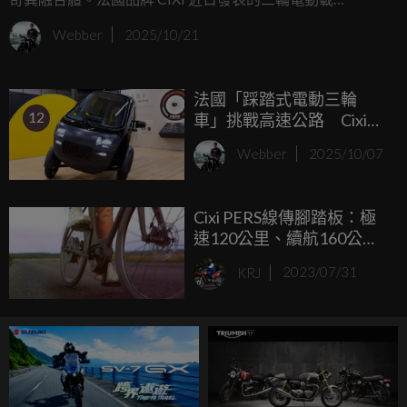
具 VIGOZ，以極度前衛的造型與混合動力概念震撼全場，成
Webber
2025/10/21
為最難歸類的移動生物。
法國「踩踏式電動三輪
12
車」挑戰高速公路 Cixi
Vigoz 打破機車與汽車界線
Webber
2025/10/07
Cixi PERS線傳腳踏板：極
速120公里、續航160公
里，無鍊條、皮帶連接，
KRJ
2023/07/31
輪毂馬達直接輸出動力！