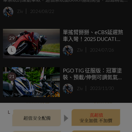
ECU監控四個壓力傳感器（前一代為單一傳感器），能夠在
Ziv
2024/08/22
騎士扣下前煞時自動啟動後煞，並在放開前煞後仍維持後卡
鉗的咬合力，模擬MotoGP和WSBK車手在彎道中改變行車線
單搖臂掰掰、eCBS延遲煞
的技術，據Ducati稱，這在賽道和道路上都能提供安全性和
29
車入彎！2025 DUCATI
穩定性的優勢。
Panigale V4/S 海外發表
L
Ziv
2024/07/26
PGO TIG 征服版：冠軍塗
21
裝、預載/伸側可調氮氣避
震上身，限量99台；J-
Ziv
2023/11/30
bubu 115 CBS 新色同場亮
相！
L