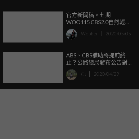
牌數字背後的重要功臣。
官方新聞稿。七期
WOO115 CBS2.0自然輕新
系報到！夏日雙色新登
Webber
2020/05/05
場！
ABS、CBS補助將提前終
止？公路總局發布公告對
此說明！
CJ
2020/04/29