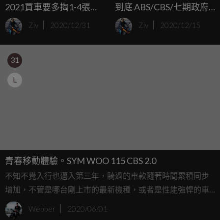
2021買車要多掏1-4張小
到底 ABS/CBS/七期政府
朋友
補助SYM全給你
Ziv
2020/12/31
Ziv
2020/12/15
31
L
青春移動體驗。SYM WOO 115 CBS 2.0
不知不覺入行也邁入第三年，騎過的車款隨著時間累積同步
增加，不管是哪台剛上市的最新機種，或者是性能強悍的車
款，都有過一親芳澤的機會。但今天報導的主角相當特別，
Webber
2020/06/01
雖然他不是最貴、馬力最大的性能車，但可能是車廠亮眼掛