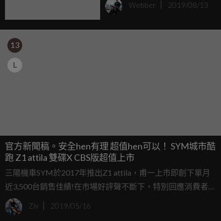
Webber
2019/08/13
13
L
官方新聞稿。安全hen有理 超值hen可以！ SYM城市酷
跑 Z1 attila 雙碟X CBS版超值上市
三陽機車SYM於2017年推出Z1 attila，甫一上市即創下單月
近3,500台銷售佳績!在市場好評聲不斷下，特別回應消費者的
需求，於2019年推出安全升級的雙碟CBS版車款, 讓騎乘者安
Ziv
2019/05/16
全騎乘體驗再提升。