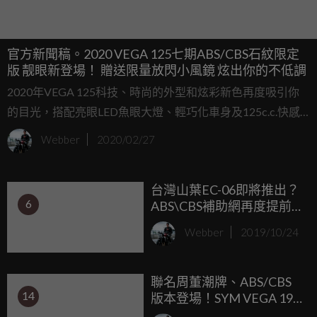
官方新聞稿。2020 VEGA 125七期ABS/CBS石紋限定
版 靓眼新登場！ 贈送限量放閃小風鏡 炫出你的不低調
2020年VEGA 125科技、時尚的外型和炫彩新色再度吸引你
的目光，搭配亮眼LED魚眼大燈、輕巧化車身及125c.c.快感
大馬力！遠遠甩開潮流，在這場街頭風格大賽，VEGA就是你
Webber
2020/02/27
的神隊友！
台灣山葉EC-06即將推出？
6
ABS\CBS補助網再度提前
洩密
Webber
2019/10/24
聯名周董潮牌、ABS/CBS
14
版本登場！SYM VEGA 19
年式發表會