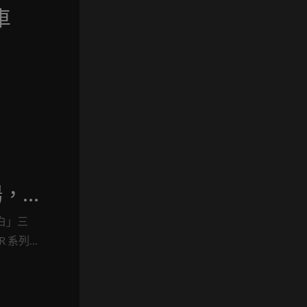
車
場，
擎
白」三
 系列
性化外觀
的強心