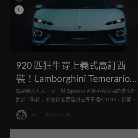
L
920 匹狂牛穿上義式高訂西
裝！Lamborghini Temerario
Ad Personam 特仕雙虎將化身
說到義大利人，除了對 Espresso 有著不容妥協的偏執外
對於「時尚」的敏銳度更是刻在骨子裡的 DNA。近期，
「行動設計草圖」
Lamborghini 透過旗下的 Ad Personam 頂級客製化部門，
Ziv
2026/07/21
在 2026 年的 Goodwood 速度嘉年華上，為我們帶來了
部猶如從米蘭時裝週走出來的 Temerario 特仕版雙生車
型。