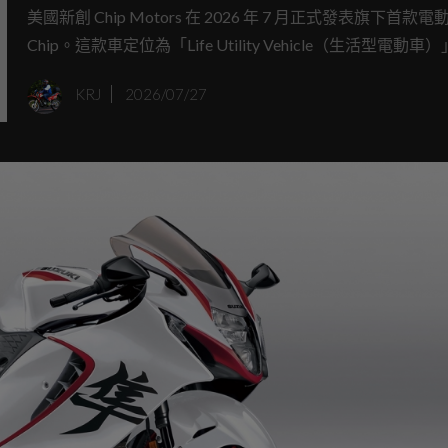
公里
美國新創 Chip Motors 在 2026 年 7 月正式發表旗下首款電
Chip。這款車定位為「Life Utility Vehicle（生活型電動車
高時速僅 40 公里/小時，符合美國 低速車（LSV） 法規，售
KRJ
2026/07/27
US$15,000（約 NT$490,000），主打社區通勤與家庭短