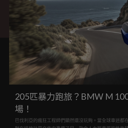
205匹暴力跑旅？BMW M 100
場！
巴伐利亞的瘋狂工程師們顯然還沒玩夠。當全球車迷都在翹首盼望