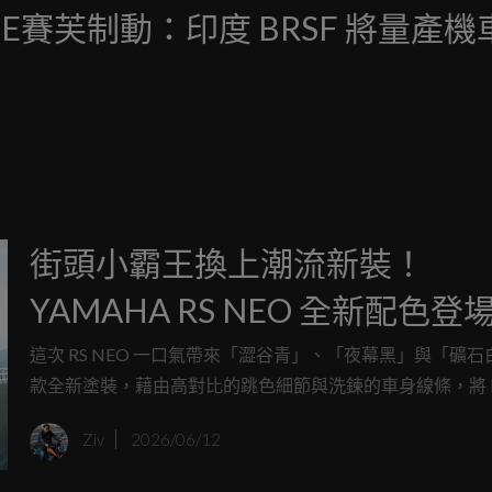
 SAFE賽芙制動：印度 BRSF 將量產機
。
街頭小霸王換上潮流新裝！
YAMAHA RS NEO 全新配色登
93公斤羽量級車身搭配125cc引
這次 RS NEO 一口氣帶來「澀谷青」、「夜幕黑」與「礦石
款全新塗裝，藉由高對比的跳色細節與洗鍊的車身線條，將 R
的動感 DNA 與街頭潮流完美揉合。對於追求靈活操控與個
Ziv
2026/06/12
的年輕騎士而言，這無疑是替日常通勤注入了一劑充滿活力
針。