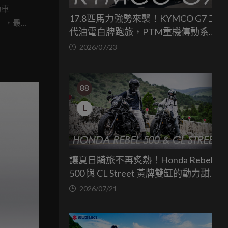
動車
17.8匹馬力強勢來襲！KYMCO G7 二
）」，最
代油電白牌跑旅，PTM重機傳動系統
價僅
與8公斤減重的操控饗宴
2026/07/23
途代步。
88
L
讓夏日騎旅不再炙熱！Honda Rebel
500 與 CL Street 黃牌雙缸的動力甜蜜
點
2026/07/21