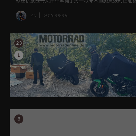
默在排放註冊文件中準備了另一款令人血脈賁張的性能猛
預計在 2027 年推出的全新 M 1000 RS，絕對會是你
Ziv
2026/08/06
23
L
8