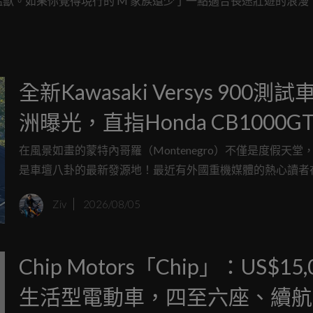
獸。如果你覺得現行的 M 家族還少了一點適合長途壯遊的浪漫
的夢幻清單首選。
全新Kawasaki Versys 900測試
洲曝光，直指Honda CB1000G
在風景如畫的蒙特內哥羅（Montenegro）不僅是度假天堂
是車壇八卦的最新發源地！最近有外國重機媒體的熱心讀者
蜿蜒的鄉間小路上，幸運撞見了Kawasaki拍攝宣傳影片的
Ziv
2026/08/05
面中出現了兩輛只有部分偽裝的神秘跨界車款，經過仔細比
敲，這極有可能就是傳聞中蓄勢待發的全新中量級運動旅行
「Kawasaki Versys 900」。
Chip Motors「Chip」：US$15,
生活型電動車，四至六座、續航 