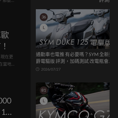
，那麼
36
L
車歐
T！
通勤車也電推 有必要嗎？SYM 全新迪
，現在更
爵電驅版 評測，加碼測試 改電瓶會更
在當地
省油嗎？
2026/07/27
現場，畫
對與推
車
81
000
L
160