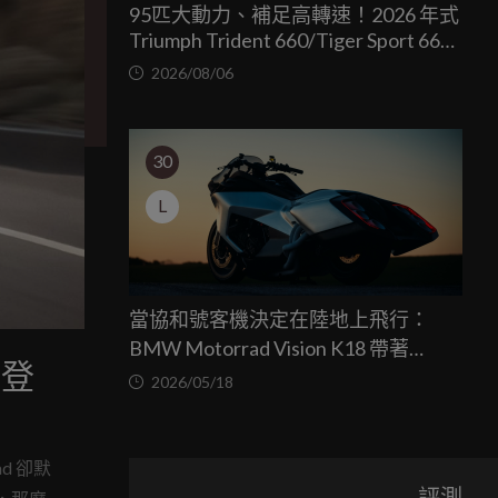
95匹大動力、補足高轉速！2026 年式
Triumph Trident 660/Tiger Sport 660
兩車均一價 39.9 萬台灣發表
2026/08/06
30
L
當協和號客機決定在陸地上飛行：
BMW Motorrad Vision K18 帶著
年登
1800c.c. 直六心臟優雅落地
2026/05/18
d 卻默
評測