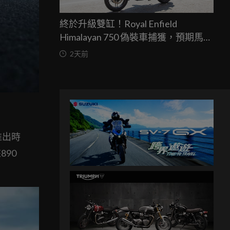
終於升級雙缸！Royal Enfield
Himalayan 750 偽裝車捕獲，預期馬力
突破67匹，最快米蘭車展亮相
2天前
推出時
890