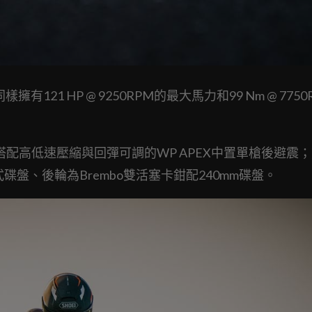
同樣擁有121 HP @ 9250RPM的最大馬力和99 Nm @ 775
，搭配高低速壓縮與回彈可調的WP APEX中置單槍後避震
浮動式碟盤、後輪為Brembo雙活塞卡鉗配240mm碟盤。