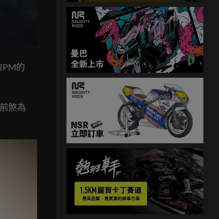
0RPM的
；前煞為