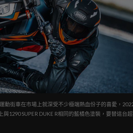
中量級運動街車在市場上就深受不少極端熱血份子的喜愛，202
上與1290 SUPER DUKE R相同的藍橘色塗裝，要替這台