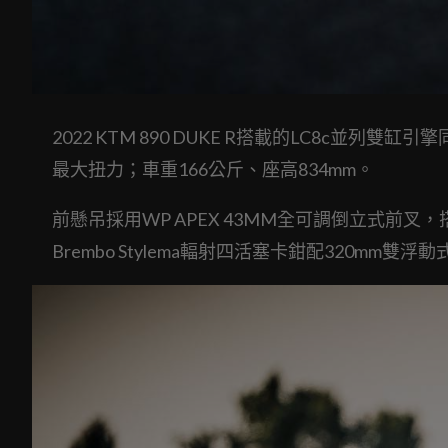
2022 KTM 890 DUKE R搭載的LC8c並列雙缸引擎
最大扭力；車重166公斤、座高834mm。
前懸吊採用WP APEX 43MM全可調倒立式前叉
Brembo Stylema輻射四活塞卡鉗配320mm雙