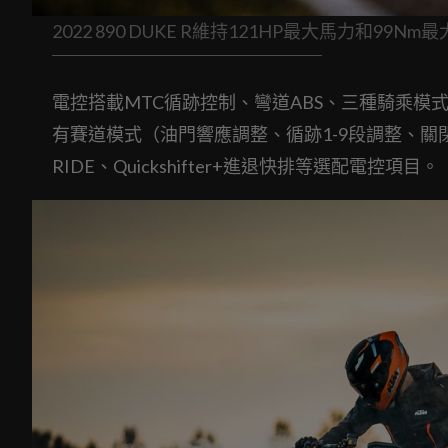
2022 890 DUKE R維持121HP最大馬力和99Nm
電控搭載MTC循跡控制、彎道ABS、三種騎乘模
有賽道模式（油門響應調整、循跡1-9段調整、關閉
RIDE、Quickshifter+進退快排等選配電控項目。