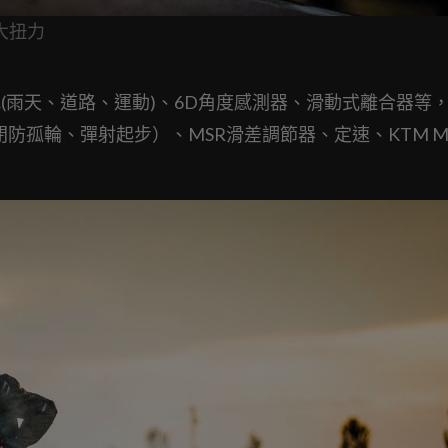
最大扭力
式(雨天、道路、運動)、6D角度感測器、滑動式離合器等
防孤輪、彈射起步）、MSR滑差調節器、定速、KTM M