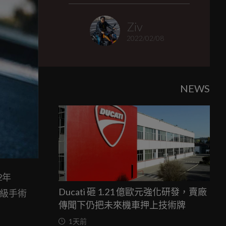
Ziv
2022/02/08
NEWS
2年
Ducati 砸 1.21 億歐元強化研發，賣廠
超級手術
傳聞下仍把未來機車押上技術牌
1天前