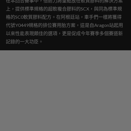
在本回合賽事中，倍耐力將重點放在軟質膠料的解決方案
上，提供標準規格的超軟複合膠料的SCX，與同為標準規
格的SC0軟質膠料配方。在阿根廷站，車手們一樣將獲得
代號Y0449規格的排位賽用胎方案，這是自Aragon站起用
以來性能表現頗佳的選項，更是促成今年賽季多個賽道新
記錄的一大功臣。