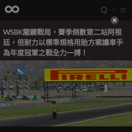
WSBK關鍵戰局，賽季倒數第二站阿根
廷，倍耐力以標準規格用胎方案讓車手
為年度冠軍之戰全力一搏！