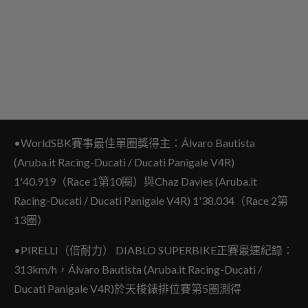
•WorldSBK賽事最佳單圈獎得主：Álvaro Bautista
(Aruba.it Racing-Ducati / Ducati Panigale V4R)
1'40.919（Race 1第10圈）與Chaz Davies (Aruba.it
Racing-Ducati / Ducati Panigale V4R) 1'38.034（Race 2第
13圈）
•PIRELLI（倍耐力） DIABLO SUPERBIKE正賽最速紀錄：
313km/h，Álvaro Bautista (Aruba.it Racing-Ducati /
Ducati Panigale V4R)於天梭錶排位賽第5圈測得