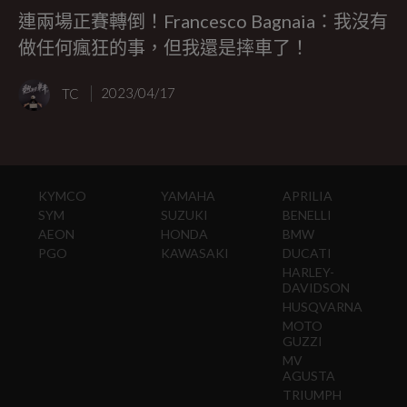
連兩場正賽轉倒！Francesco Bagnaia：我沒有
做任何瘋狂的事，但我還是摔車了！
TC
2023/04/17
KYMCO
YAMAHA
APRILIA
SYM
SUZUKI
BENELLI
AEON
HONDA
BMW
PGO
KAWASAKI
DUCATI
HARLEY-
DAVIDSON
HUSQVARNA
MOTO
GUZZI
MV
AGUSTA
TRIUMPH