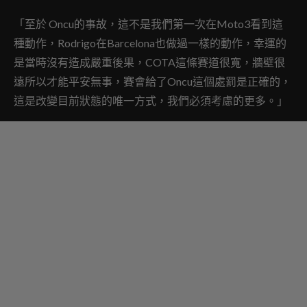
「至於 Oncu的事故，這不是我們第一次在Moto3看到這
種動作，Rodrigo在Barcelona也做過一樣的動作，幸運的
是當時沒有造成嚴重後果，COTA這條賽道很寬，牆壁很
遠所以才能平安無事，賽會給了Oncu這個處罰是正確的，
這是改變目前狀態的唯一方式，我們必須考慮的更多。」