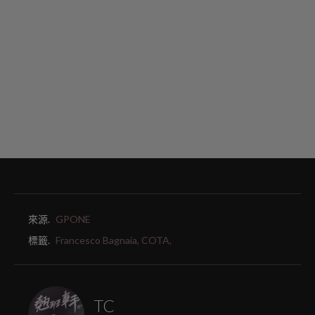
來源.
GPONE
標籤.
Francesco Bagnaia,
COTA,
TC