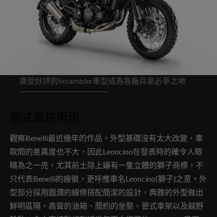
廣受好評的Scrambler車型成為各廠兵家必爭之地
義式風格再現
觀察Benelli最近幾年的作品，外型基礎沒有太大改變，車
款間的差異度也不大，因此Leoncino在發表時的確令人眼
睛為之一亮，尤其前土除上鑲有一隻立體的獅子商標，不
只代表Benelli的廠徽，更呼應車名Leoncino(獅子)之意。外
型部分採用圓潤的線條搭配簡潔的設計，典雅的外型做出
鮮明區隔，高聳的油箱、簡約的坐墊，管式車架以及越野