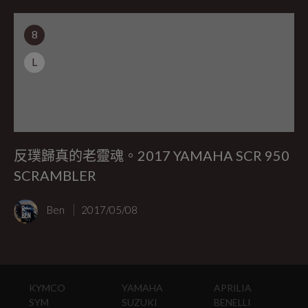
8
L
反璞歸真的老靈魂。2017 YAMAHA SCR 950
SCRAMBLER
Ben
2017/05/08
KYMCO
YAMAHA
APRILIA
SYM
SUZUKI
BENELLI