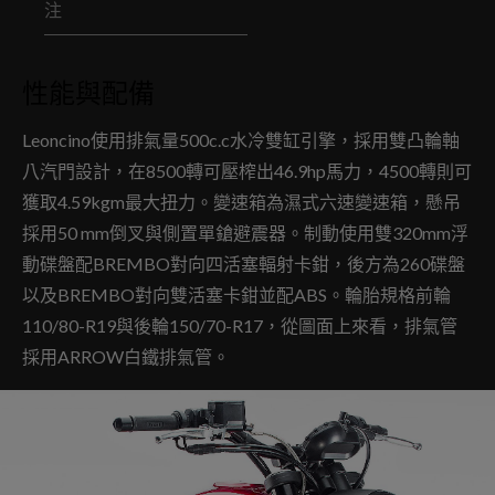
注
性能與配備
Leoncino使用排氣量500c.c水冷雙缸引擎，採用雙凸輪軸
八汽門設計，在8500轉可壓榨出46.9hp馬力，4500轉則可
獲取4.59kgm最大扭力。變速箱為濕式六速變速箱，懸吊
採用50 mm倒叉與側置單鎗避震器。制動使用雙320mm浮
動碟盤配BREMBO對向四活塞輻射卡鉗，後方為260碟盤
以及BREMBO對向雙活塞卡鉗並配ABS。輪胎規格前輪
110/80-R19與後輪150/70-R17，從圖面上來看，排氣管
採用ARROW白鐵排氣管。