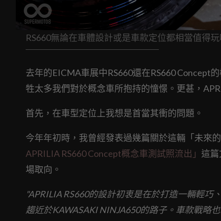
RS660無論在車體設計或是車款定位都相當值得玩
去年的EICMA車展中RS660還在RS660 Co
牲太多我們對於概念車所抱持的憧憬。更甚，APRI
首先，在車型定位上我想是首當其衝的問題。
今年年初時，我曾經發表過幾篇關於這輛「未來的
APRILIA RS660 Concept概念車測試照流出」
這篇
場取向。
"APRILIA RS660的設計初衷是在於打造一
趨近於KAWASAKI NINJA650的路子。車款