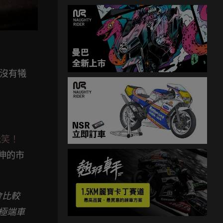
並沒有犧
玩笑！
伸的市
會比較
求極端車