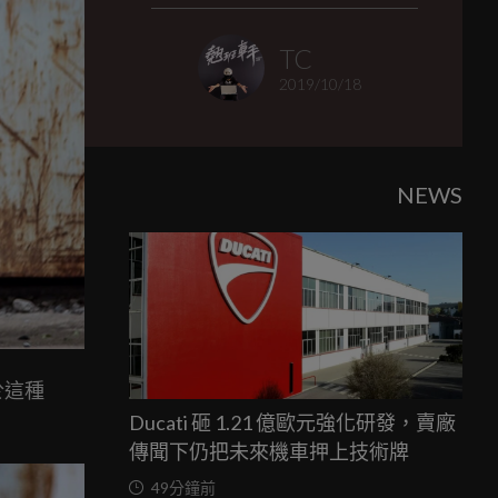
TC
2019/10/18
NEWS
於這種
Ducati 砸 1.21 億歐元強化研發，賣廠
傳聞下仍把未來機車押上技術牌
49分鐘前