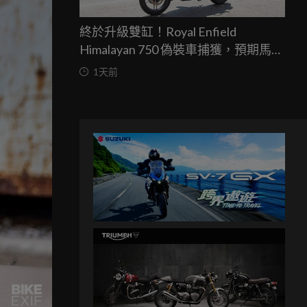
終於升級雙缸！Royal Enfield
Himalayan 750 偽裝車捕獲，預期馬力
突破67匹，最快米蘭車展亮相
1天前