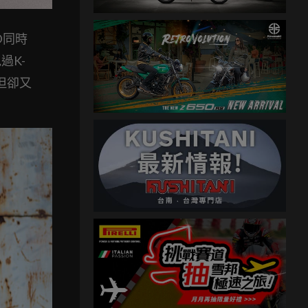
D同時
過K-
，但卻又