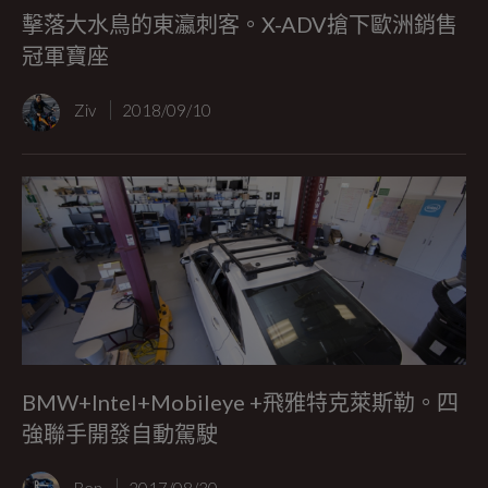
擊落大水鳥的東瀛刺客。X-ADV搶下歐洲銷售
冠軍寶座
Ziv
2018/09/10
BMW+Intel+Mobileye +飛雅特克萊斯勒。四
強聯手開發自動駕駛
Ben
2017/08/30