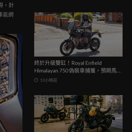
得，針
車能網
終於升級雙缸！Royal Enfield
Himalayan 750 偽裝車捕獲，預期馬力
突破67匹，最快米蘭車展亮相
13小時前