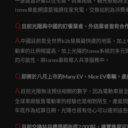
一波建置計畫以住宅區、商業鬧區、觀光景點為主
Ionex車能網還是強調在家充電，交換站則為消
Q
.
目前光陽與中國的訂餐業者、外送業者皆有合
A
.中國目前是全世界b2b發展最快速的地區，加
動車的比例相當高，加上光陽的Ionex系統的多
的可能性，將Ionex車款導入共享服務中。
Q
.
即將於八月上市的Many EV、Nice EV車輛
A
.目前光陽無法預估相關的數字，因為電動車是
全球車廠販售電動車的經驗也是相對陌生，產能問
年底作為結算日期，光陽也很有信心可以達到這些
Q
.
目前交換站目標是明年底2,000站，建置進度