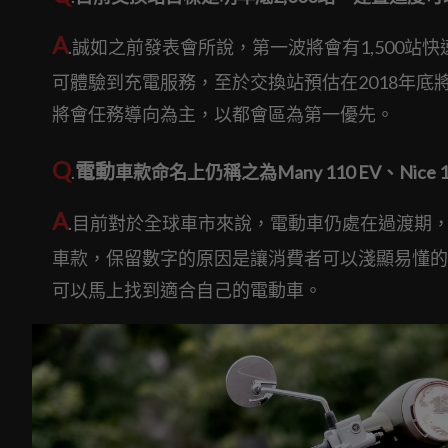
A
.誠如之前發表會所說，第一波將會有1,500
可體驗到充電服務，至於交換站預估在2018年底將
將會任務導向為主，以都會區為第一優先。
Q
電動
.
車款命名上仍稱之為Many 110 EV、Nice
A
.目前對於全球車市來說，電動車仍處在過渡期
車款，保留數字的原因是讓消費者可以淺顯易懂的暸解自
可以馬上找到適合自己的電動車。