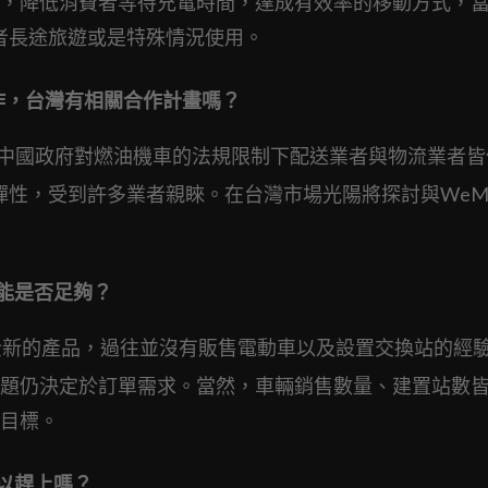
，降低消費者等待充電時間，達成有效率的移動方式，
費者長途旅遊或是特殊情況使用。
作，台灣有相關合作計畫嗎？
上中國政府對燃油機車的法規限制下配送業者與物流業者
元彈性，受到許多業者親睞。在台灣市場光陽將探討與WeM
，產能是否足夠？
全新的產品，過往並沒有販售電動車以及設置交換站的經
題仍決定於訂單需求。當然，車輛銷售數量、建置站數
目標。
可以趕上嗎？