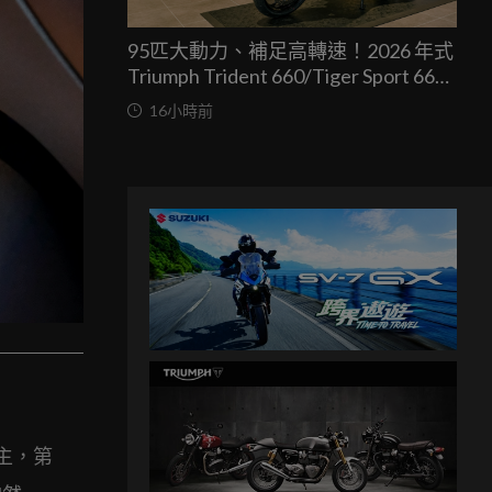
95匹大動力、補足高轉速！2026 年式
Triumph Trident 660/Tiger Sport 660
兩車均一價 39.9 萬台灣發表
16小時前
主，第