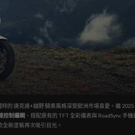
以獨特的 速克達+越野 騎乘風格深受歐洲市場喜愛。繼 2025
低速控制邏輯
、搭配原有的 TFT 全彩儀表與 RoadSync 手
以三款全新塗裝再次吸引目光。