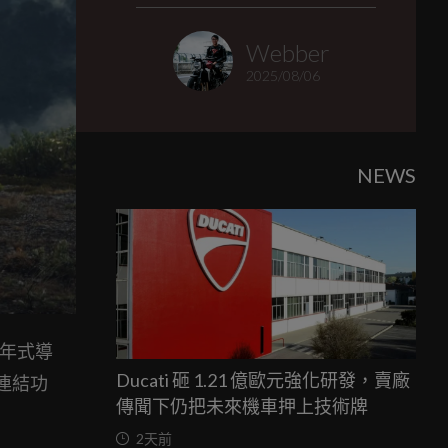
Webber
2025/08/06
NEWS
 年式導
Ducati 砸 1.21 億歐元強化研發，賣廠
機連結功
傳聞下仍把未來機車押上技術牌
2天前