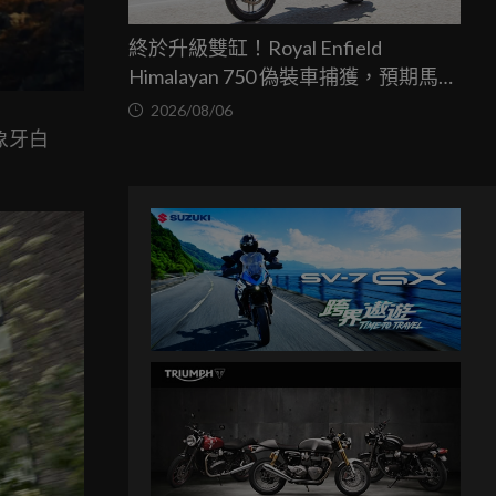
終於升級雙缸！Royal Enfield
Himalayan 750 偽裝車捕獲，預期馬力
突破67匹，最快米蘭車展亮相
2026/08/06
、象牙白