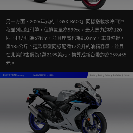
另一方面，2026年式的「GSX-R600」同樣搭載水冷四沖
程並列四缸引擎，但排氣量為599cc，最大馬力約為120
匹，扭力則為67Nm，並且座高也為810mm，車身略輕，
重185公斤。這款車型同樣配備17公升的油箱容量，並且
在北美的售價為1萬2199美元，換算成新台幣約為359,455
元。