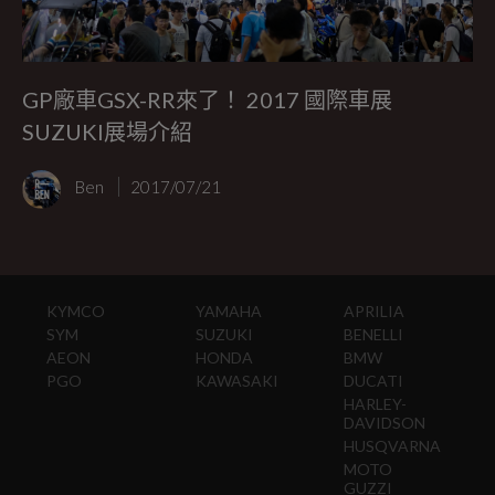
GP廠車GSX-RR來了！ 2017 國際車展
SUZUKI展場介紹
Ben
2017/07/21
KYMCO
YAMAHA
APRILIA
SYM
SUZUKI
BENELLI
AEON
HONDA
BMW
PGO
KAWASAKI
DUCATI
HARLEY-
DAVIDSON
HUSQVARNA
MOTO
GUZZI