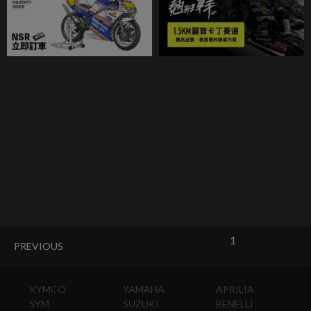
1
PREVIOUS
KYMCO
YAMAHA
APRILIA
SYM
SUZUKI
BENELLI