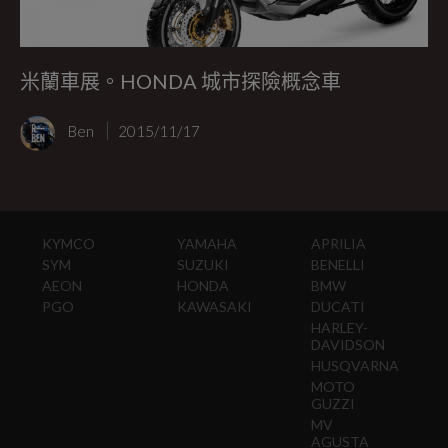
米蘭車展。HONDA 城市探險概念車
Ben
2015/11/17
KYMCO
YAMAHA
APRILIA
SYM
SUZUKI
BENELLI
AEON
HONDA
BMW
PGO
KAWASAKI
DUCATI
HARLEY-
DAVIDSON
HUSQVARNA
MOTO
GUZZI
MV
AGUSTA