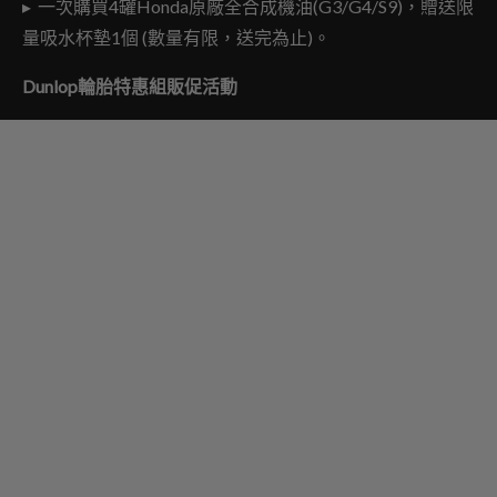
▸ 一次購買4罐Honda原廠全合成機油(G3/G4/S9)，贈送限
量吸水杯墊1個 (數量有限，送完為止)。
Dunlop
輪胎特惠組販促活動