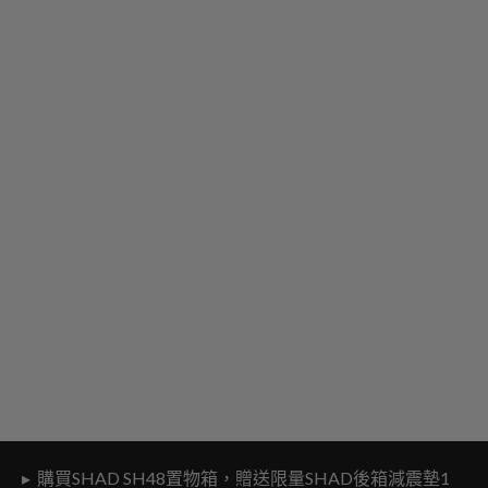
▸ 購買SHAD SH48置物箱，贈送限量SHAD後箱減震墊1