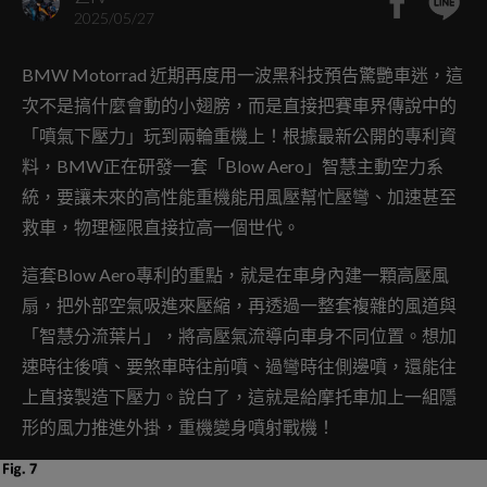
2025/05/27
BMW Motorrad 近期再度用一波黑科技預告驚艷車迷，這
次不是搞什麼會動的小翅膀，而是直接把賽車界傳說中的
「噴氣下壓力」玩到兩輪重機上！根據最新公開的專利資
料，BMW正在研發一套「Blow Aero」智慧主動空力系
統，要讓未來的高性能重機能用風壓幫忙壓彎、加速甚至
救車，物理極限直接拉高一個世代。
這套Blow Aero專利的重點，就是在車身內建一顆高壓風
扇，把外部空氣吸進來壓縮，再透過一整套複雜的風道與
「智慧分流葉片」，將高壓氣流導向車身不同位置。想加
速時往後噴、要煞車時往前噴、過彎時往側邊噴，還能往
上直接製造下壓力。說白了，這就是給摩托車加上一組隱
形的風力推進外掛，重機變身噴射戰機！