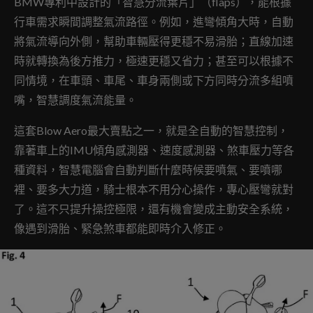
BMW專利中設計的「智慧分流葉片」（flaps），能根據
行車需求瞬間調整氣流路徑。例如，進彎傾角大時，自動
將氣流導向外側，幫助車輛壓得更穩不易滑胎；直線加速
時就轉換為後方推力，極速更穩又省力；甚至可以根據不
同情境，在車頭、車尾、車身兩側或下方同時分流多組噴
嘴，智慧調度氣流能量。
這套Blow Aero最大賣點之一，就是全自動的智慧控制，
靠著車上的IMU傾角感測器、速度感測器、煞車壓力等各
種資料，智慧電腦會自動判斷什麼時候要噴氣、要噴哪
裡、要多大力道，騎士根本不用分心操作，專心壓彎就對
了。這不只提升操控極限，還有機會變成主動安全系統，
像遇到滑胎、緊急煞車都能即時介入修正。