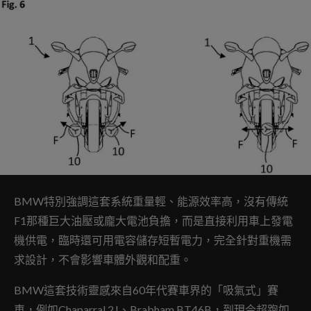
BMW特別強調這套系統重量輕、能源效率高，沒有傳統
F1那種巨大油壓或龐大電池負擔，而是直接利用車上發電
機供電，臨時還可用電容儲存短暫電力，完全針對重機需
求設計，不會影響車體外觀和配重。
BMW這套技術靈感來自60年代賽車界的「吸氣式」賽
車，例如Chaparral 2J、Brabham BT46B，到現今超跑如