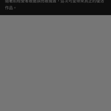
隨著前經營者被撤換而被擱置，這次可望帶來真正的復活
作品。