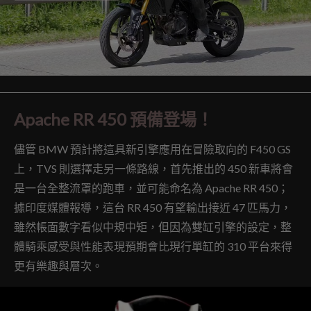
Apache RR 450 預備登場！
儘管 BMW 預計將這具新引擎應用在冒險取向的 F450 GS
上，TVS 則選擇走另一條路線，首先推出的 450 新車將會
是一台全整流罩的跑車，並可能命名為 Apache RR 450；
據印度媒體報導，這台 RR 450 有望輸出接近 47 匹馬力，
雖然帳面數字看似中規中矩，但因為雙缸引擎的設定，整
體騎乘感受與性能表現預期會比現行單缸的 310 平台來得
更有樂趣與層次。