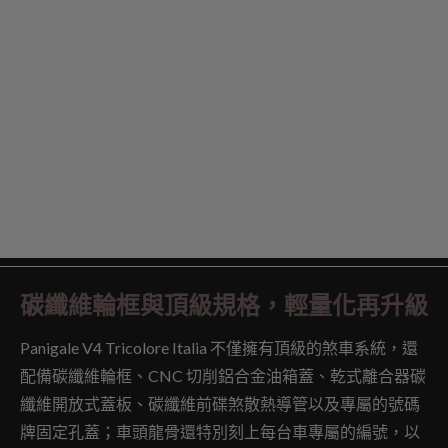
碳纖維輪框與頂級規格，輕量化再升級
Panigale V4 Tricolore Italia 不僅擁有頂級的煞車系統，還
配備碳纖維輪框、CNC 切削鋁合金油箱蓋、乾式離合器碳
纖維開放式蓋板、碳纖維前碟煞散熱導管以及專屬的號碼
牌固定孔蓋；車頭龍骨還特別刻上每台車專屬的編號，以