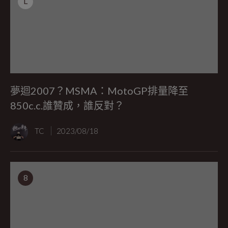
L
夢迴2007？MSMA：MotoGP排量降至
850c.c.誰贊成，誰反對？
TC
2023/08/18
8