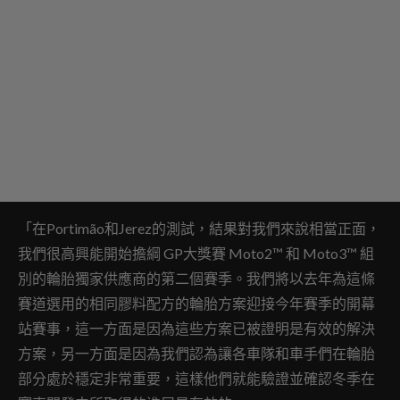
「在Portimão和Jerez的測試，結果對我們來說相當正面，
我們很高興能開始擔綱 GP大獎賽 Moto2™ 和 Moto3™ 組
別的輪胎獨家供應商的第二個賽季。我們將以去年為這條
賽道選用的相同膠料配方的輪胎方案迎接今年賽季的開幕
站賽事，這一方面是因為這些方案已被證明是有效的解決
方案，另一方面是因為我們認為讓各車隊和車手們在輪胎
部分處於穩定非常重要，這樣他們就能驗證並確認冬季在