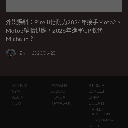
外媒爆料：Pirelli倍耐力2024年接手Moto2、
Moto3輪胎供應，2026年進軍GP取代
Michelin？
Ziv
2023/06/28
KYMCO
YAMAHA
APRILIA
SYM
SUZUKI
BENELLI
AEON
HONDA
BMW
PGO
KAWASAKI
DUCATI
HARLEY-
DAVIDSON
HUSQVARNA
MOTO