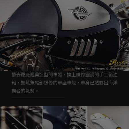
退去原廠經典造型的車殼，換上線條圓滑的手工製油
箱，如鯊魚尾部線條的單座車殼，車身已透露出海洋
霸者的氣勢。