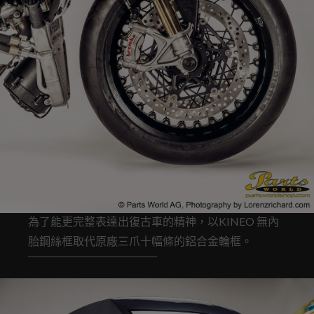
為了能更完整表達出復古車的精神，以KINEO 無內
胎鋼絲框取代原廠三爪十幅條的鋁合金輪框。