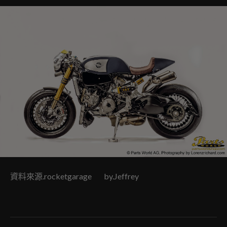
資料來源.rocketgarage by.Jeffrey