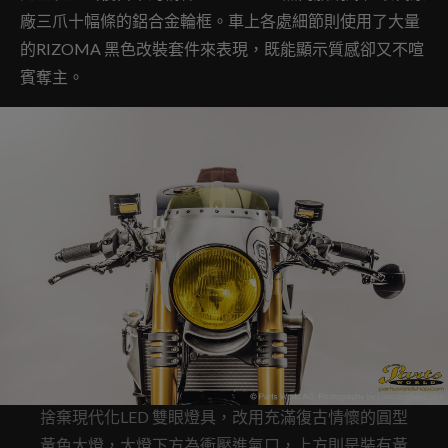
廠三爪十幅條的鋁合金輪框。車上各處細節則使用了大量
的RIZOMA 黑色改裝套件來表現，既能顯示質感卻又不喧
賓奪主。
捨棄現代化LED 雙眼燈具，改用充滿復古情懷的圓型
黃色大燈，大燈下方為衝壓進氣口，上方則是裝有黃