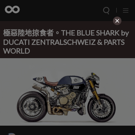
極惡陸地掠食者。THE BLUE SHARK by
DUCATI ZENTRALSCHWEIZ & PARTS
WORLD