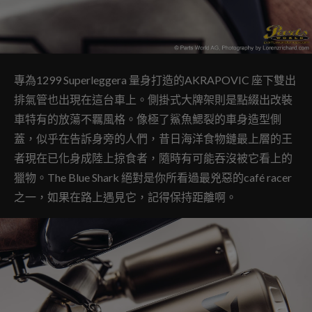
專為1299 Superleggera 量身打造的AKRAPOVIC 座下雙出
排氣管也出現在這台車上。側掛式大牌架則是點綴出改裝
車特有的放蕩不羈風格。像極了鯊魚鰓裂的車身造型側
蓋，似乎在告訴身旁的人們，昔日海洋食物鏈最上層的王
者現在已化身成陸上掠食者，隨時有可能吞沒被它看上的
獵物。The Blue Shark 絕對是你所看過最兇惡的café racer
之一，如果在路上遇見它，記得保持距離啊。