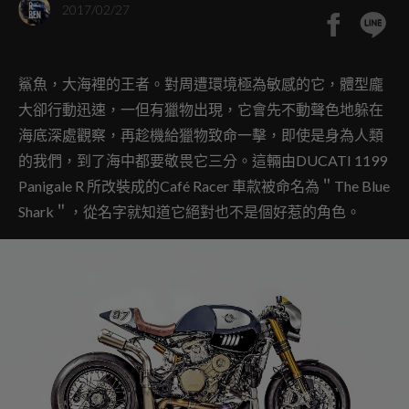
2017/02/27
鯊魚，大海裡的王者。對周遭環境極為敏感的它，體型龐
大卻行動迅速，一但有獵物出現，它會先不動聲色地躲在
海底深處觀察，再趁機給獵物致命一擊，即使是身為人類
的我們，到了海中都要敬畏它三分。這輛由DUCATI 1199
Panigale R 所改裝成的Café Racer 車款被命名為＂The Blue
Shark＂，從名字就知道它絕對也不是個好惹的角色。