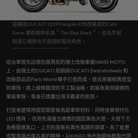
這輛由DUCATI 1199 Panigale R 所改裝成的Café
Racer 車款被命名為＂The Blue Shark＂，從名字就
知道它絕對也不是個好惹的角色。
這台車首先出現在兩周前的瑞士改裝車展SWISS MOTO
上，由瑞士的DUCATI 經銷商DUCATI Zentralschweiz 和
改裝部品店Parts World 聯手打造而成。退去原廠經典造型
的車殼，換上線條圓滑的手工製油箱，如鯊魚尾部線條的
單座車殼，車身已透露出海洋霸者的氣勢。
打造者選擇用圓型鋼管做為副車架材料，同時捨棄現代化
LED 燈具 ，改用充滿復古情懷的圓型黃色大燈，大燈下方
為衝壓進氣口，上方則是裝有黃色風鏡的頭罩。為了能更
完整表達出復古車的精神，以KINEO 無內胎鋼絲框取代原