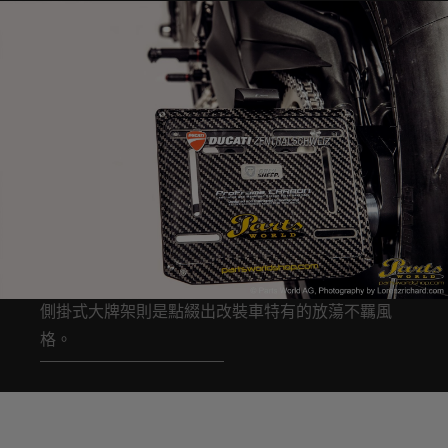
側掛式大牌架則是點綴出改裝車特有的放蕩不羈風
格。