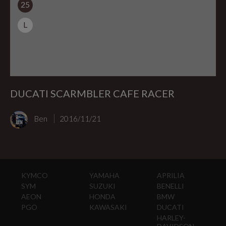
25
L
DUCATI SCARMBLER CAFE RACER
Ben
2016/11/21
KYMCO
YAMAHA
APRILIA
SYM
SUZUKI
BENELLI
AEON
HONDA
BMW
PGO
KAWASAKI
DUCATI
HARLEY-