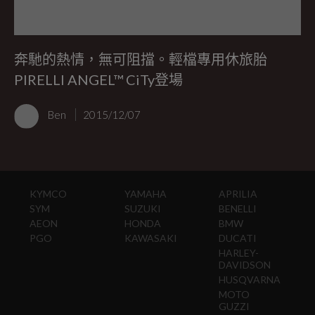
奔馳的熱情，無可阻擋。輕檔專用休旅胎
PIRELLI ANGEL™ CiTy登場
Ben
2015/12/07
KYMCO
YAMAHA
APRILIA
SYM
SUZUKI
BENELLI
AEON
HONDA
BMW
PGO
KAWASAKI
DUCATI
HARLEY-
DAVIDSON
HUSQVARNA
MOTO
GUZZI