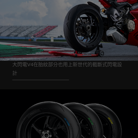
大閃電V4在胎紋部分也用上新世代的截斷式閃電設
計