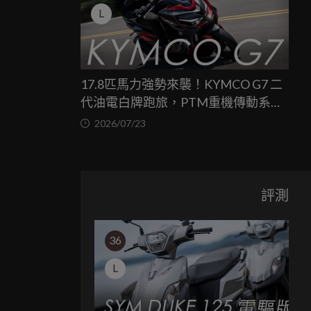
L
17.8匹馬力強勢來襲！KYMCO G7 二
代油電白牌跑旅，PTM重機傳動系統
與8公斤減重的操控饗宴
2026/07/23
評測
36
L