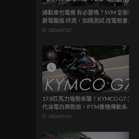
通勤車也電推 有必要嗎？SYM 全新迪
爵電驅版 評測，加碼測試 改電瓶會更
省油嗎？
2026/07/27
81
L
17.8匹馬力強勢來襲！KYMCO G7 二
代油電白牌跑旅，PTM重機傳動系統
與8公斤減重的操控饗宴
2026/07/23