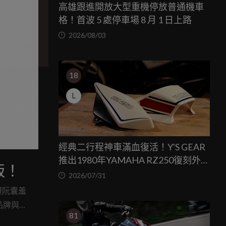
高雄跟進開放大型重機停放普通機車
格！首波 5 處停車場 8 月 1 日上路
2026/08/03
18
L
經典二行程神車滿血復活！Y'S GEAR
推出1980年YAMAHA RZ250復刻外裝
版！
套件
2026/07/31
但阮囊羞
品牌與樣
81