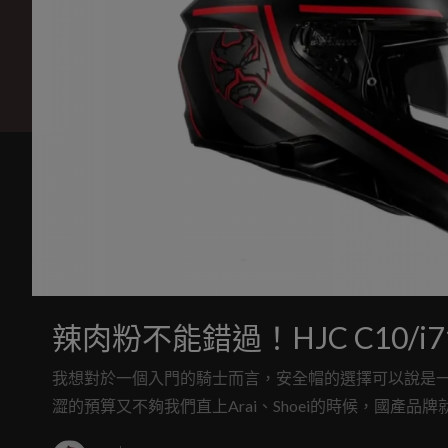
辣肉粉不能錯過！HJC C10/i71
我想對於一個入門的騎士而言，安全帽的選擇可以說是
澀的預算又不夠我們直上Arai、Shoei的時候，國
式，那今天來自韓國的HJC全新C10和i71帽款，將十分