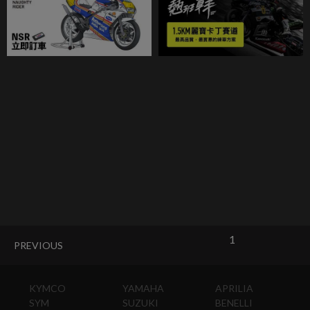
1
PREVIOUS
KYMCO
YAMAHA
APRILIA
SYM
SUZUKI
BENELLI