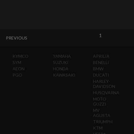
1
PREVIOUS
KYMCO
YAMAHA
APRILIA
SYM
SUZUKI
BENELLI
AEON
HONDA
BMW
PGO
KAWASAKI
DUCATI
HARLEY-
DAVIDSON
HUSQVARNA
MOTO
GUZZI
MV
AGUSTA
TRIUMPH
KTM