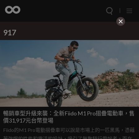
917
暢銷車型升級來襲：全新Fiido M1 Pro摺疊電動車，售
價31,917元台幣登場
Fiido的M1 Pro電動摺疊車可以說是市場上的一匹黑馬，憑藉
著強悍的性能和靈活的設計，吸引了無數騎行愛好者。而在