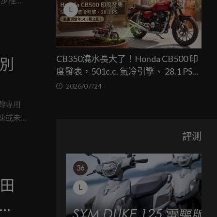
同步推出
L
CB350澆水長大了！Honda CB500 印
別
度發表，501c.c. 氣冷引擎、 28.1 PS，
能重現當年14.8萬之亂？
2026/07/24
轉專用
速或未
實際上
評測
思維。
36
本田
L