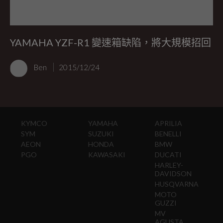
YAMAHA YZF-R1 變速箱缺陷，將大規模招回
Ben
2015/12/24
KYMCO
YAMAHA
APRILIA
SYM
SUZUKI
BENELLI
AEON
HONDA
BMW
PGO
KAWASAKI
DUCATI
HARLEY-
DAVIDSON
HUSQVARNA
MOTO
GUZZI
MV
AGUSTA