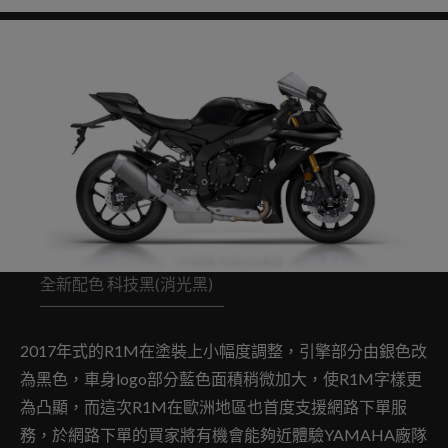
全新配色 科技黑(消光黑)
2017年式的R1M在塗裝上小幅度調整，引擎部分由銀色改
為黑色，車身logo部分藍色面積稍微加大，使R1M字樣更
為凸顯，而這次R1M在歐洲地區也首度支援網路下單服
務，於網路下單的買家將有機會能夠近體驗YAMAHA廠隊