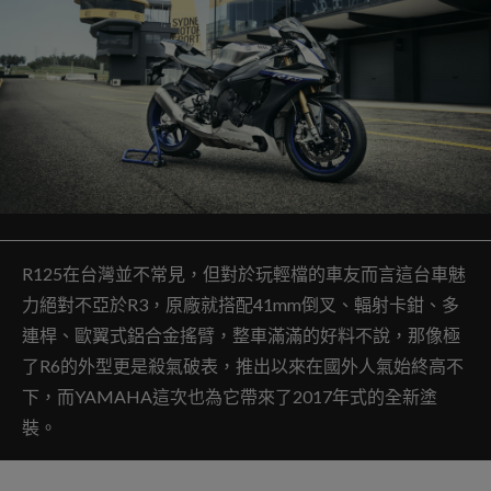
R125在台灣並不常見，但對於玩輕檔的車友而言這台車魅
力絕對不亞於R3，原廠就搭配41mm倒叉、輻射卡鉗、多
連桿、歐翼式鋁合金搖臂，整車滿滿的好料不說，那像極
了R6的外型更是殺氣破表，推出以來在國外人氣始終高不
下，而YAMAHA這次也為它帶來了2017年式的全新塗
裝。