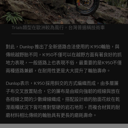
Trials類型在歐洲較為風行，台灣普遍稱技術車
對此，Dunlop 推出了全新道路合法使用的 K950輪胎，與
傳統越野胎不同，K950不僅可以在越野方面有著良好的抓
地力表現，一般道路上也表現不俗，最重要的是K950不僅
兩種道路兼顧，在耐用性更是大大提升了輪胎壽命。
Dunlop表示，K950 採用斜交的方式編織而成，由多層簾
子布交叉放置貼合，它的簾布是由縱向強韌的經線與放在
各經線之間的少數緯線織成，搭配設計過的胎面花紋在乾
溼兩種狀況下皆可應對堅硬的岩石地形，而複合材質的耐
磨材料相比傳統的輪胎具有更長的磨耗壽命。