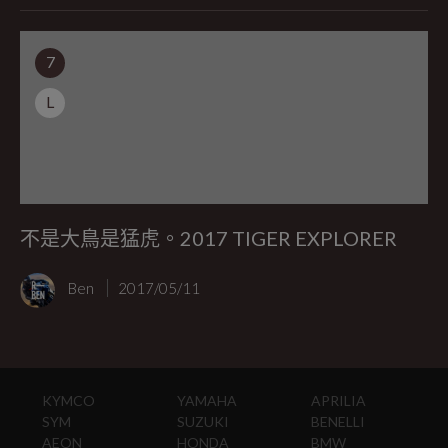
7
L
不是大鳥是猛虎。2017 TIGER EXPLORER
Ben
2017/05/11
KYMCO
YAMAHA
APRILIA
SYM
SUZUKI
BENELLI
AEON
HONDA
BMW