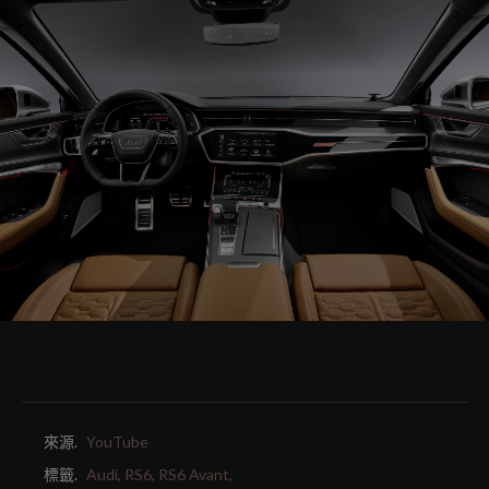
來源.
YouTube
標籤.
Audi,
RS6,
RS6 Avant,