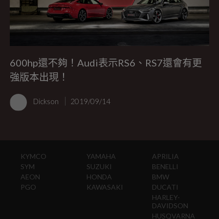
600hp還不夠！Audi表示RS6、RS7還會有更
強版本出現！
Dickson
2019/09/14
KYMCO
YAMAHA
APRILIA
SYM
SUZUKI
BENELLI
AEON
HONDA
BMW
PGO
KAWASAKI
DUCATI
HARLEY-
DAVIDSON
HUSQVARNA