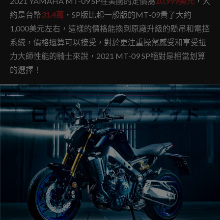
2021 YAMAHA MT-09 SP在美國的定價為
10,999美元
，大
約是台幣
31.4萬
，SP版比起一般版的MT-09貴了大約
1,000美元左右，這樣的價格能換到原廠升級的懸吊和電控
系統，價格還算可以接受，對於更注重操駕感受和享受扭
力大師性能的騎士來說，2021 MT-09 SP絕對是相當划算
的選擇！