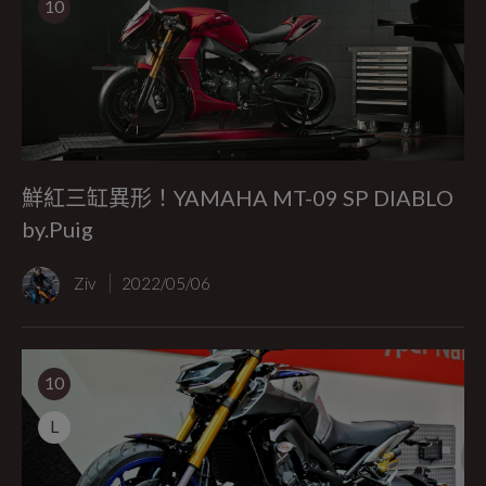
10
鮮紅三缸異形！YAMAHA MT-09 SP DIABLO
by.Puig
Ziv
2022/05/06
10
L