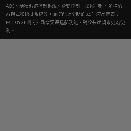
ABS、精密循跡控制系統、滑動控制、孤輪抑制、多種騎
乘模式和快排系統等，並搭配上全新的3.5吋液晶儀表；
MT-09 SP則另外新增定速巡航功能，對於長途騎乘更為便
利。