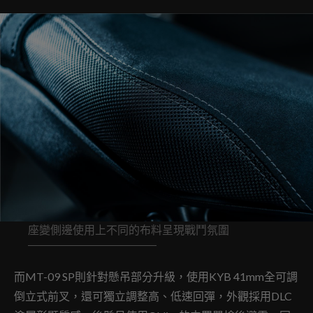
座變側邊使用上不同的布料呈現戰鬥氛圍
而MT-09 SP則針對懸吊部分升級，使用KYB 41mm全可調
倒立式前叉，還可獨立調整高、低速回彈，外觀採用DLC