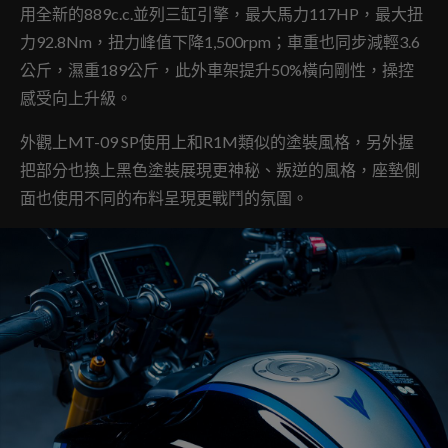
用全新的889c.c.並列三缸引擎，最大馬力117HP，最大扭
力92.8Nm，扭力峰值下降1,500rpm；車重也同步減輕3.6
公斤，濕重189公斤，此外車架提升50%橫向剛性，操控
感受向上升級。
外觀上MT-09 SP使用上和R1M類似的塗裝風格，另外握
把部分也換上黑色塗裝展現更神秘、叛逆的風格，座墊側
面也使用不同的布料呈現更戰鬥的氛圍。