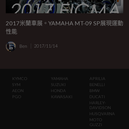
2017米蘭車展。YAMAHA MT-09 SP展現運動
性能
Ben
2017/11/14
KYMCO
YAMAHA
APRILIA
SYM
SUZUKI
BENELLI
AEON
HONDA
BMW
PGO
KAWASAKI
DUCATI
HARLEY-
DAVIDSON
HUSQVARNA
MOTO
GUZZI